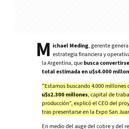
M
ichael Meding
, gerente genera
estrategia financiera y operati
la Argentina, que
busca convertirse
total estimada en u$s4.000 millo
"Estamos buscando 4.000 millones 
u$s2.300 millones
, capital de traba
producción", explicó el CEO del pr
tras presentarse en la Expo San Ju
En medio del auge del cobre y del r