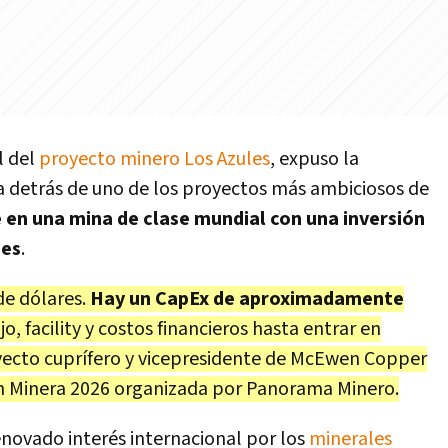
l del
proyecto minero Los Azules
, expuso la
va detrás de uno de los proyectos más ambiciosos de
 en una mina de clase mundial con una inversión
nes
.
de dólares.
Hay un CapEx de aproximadamente
jo, facility y costos financieros hasta entrar en
oyecto cuprífero y vicepresidente de McEwen Copper
an Minera 2026 organizada por Panorama Minero.
enovado interés internacional por los
minerales