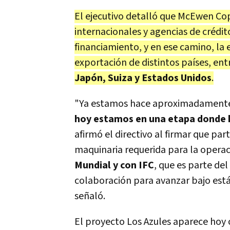
El ejecutivo detalló que McEwen Co
internacionales y agencias de crédit
financiamiento, y en ese camino, la
exportación de distintos países, ent
Japón, Suiza y Estados Unidos
.
"Ya estamos hace aproximadamente c
hoy estamos en una etapa donde 
afirmó el directivo al firmar que
part
maquinaria requerida para la opera
Mundial y con IFC
, que es parte de
colaboración para avanzar bajo está
señaló.
El proyecto Los Azules aparece hoy