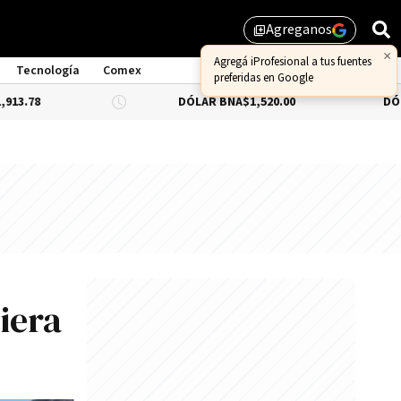
Agreganos
library_add
Tecnología
Comex
DÓLAR BNA
$1,520.00
DÓLAR BLUE
-0.
iera