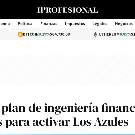
nomía
Política
Finanzas
Impuestos
Legales
Negocios
Management
BITCOIN
0.29%
$64,730.58
ETHEREUM
0.85%
$1,913.78
 plan de ingeniería financ
 para activar Los Azules