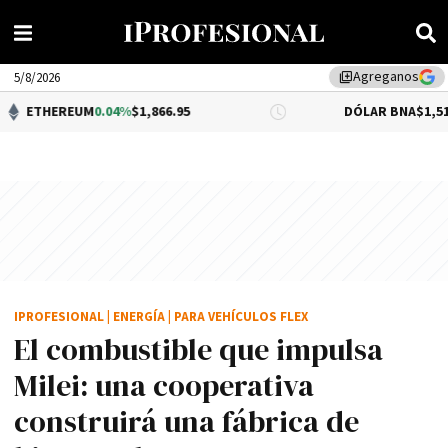
Agreganos
library_add
5/8/2026
UM
0.04%
$1,866.95
DÓLAR BNA
$1,515.00
IPROFESIONAL
|
ENERGÍA
|
PARA VEHÍCULOS FLEX
El combustible que impulsa
Milei: una cooperativa
construirá una fábrica de