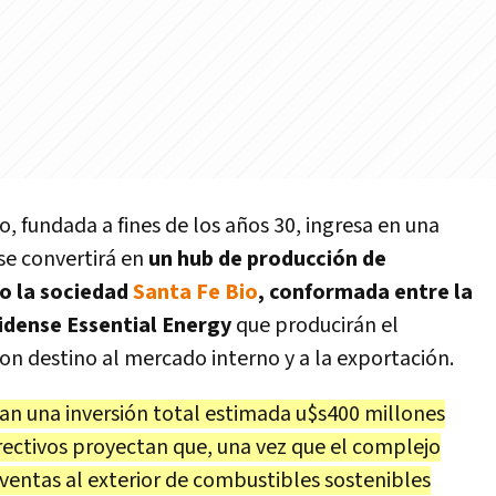
zo, fundada a fines de los años 30, ingresa en una
se convertirá en
un hub de producción de
jo la sociedad
Santa Fe Bio
, conformada entre la
idense Essential Energy
que producirán el
n destino al mercado interno y a la exportación.
an una inversión total estimada u$s400 millones
irectivos proyectan que, una vez que el complejo
 ventas al exterior de combustibles sostenibles