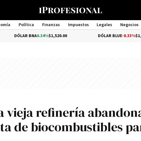
nomía
Política
Finanzas
Impuestos
Legales
Negocios
Management
AR BNA
0.34%
$1,520.00
DÓLAR BLUE
-0.33%
$1,540.00
 vieja refinería abandon
ta de biocombustibles pa