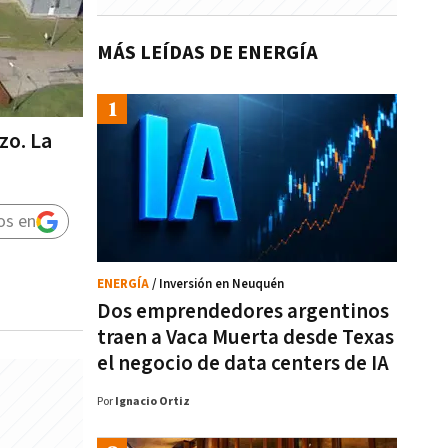
MÁS LEÍDAS DE ENERGÍA
zo. La
os en
ENERGÍA
/ Inversión en Neuquén
Dos emprendedores argentinos
traen a Vaca Muerta desde Texas
el negocio de data centers de IA
Por
Ignacio Ortiz