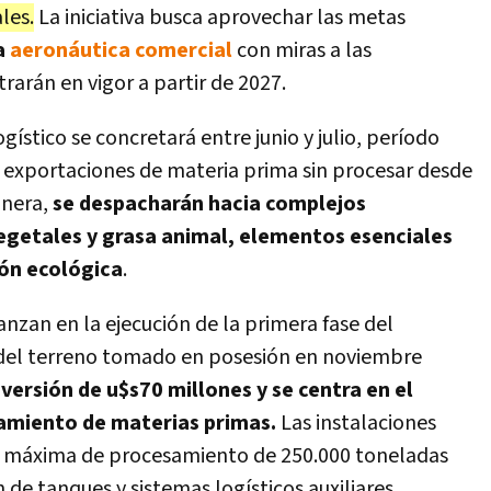
les.
La iniciativa busca aprovechar las metas
a
aeronáutica comercial
con miras a las
rarán en vigor a partir de 2027.
ístico se concretará entre junio y julio, período
las exportaciones de materia prima sin procesar desde
anera,
se despacharán hacia complejos
 vegetales y grasa animal, elementos esenciales
ión ecológica
.
anzan en la ejecución de la primera fase del
 del terreno tomado en posesión en noviembre
versión de u$s70 millones y se centra en el
tamiento de materias primas.
Las instalaciones
 máxima de procesamiento de 250.000 toneladas
 de tanques y sistemas logísticos auxiliares.