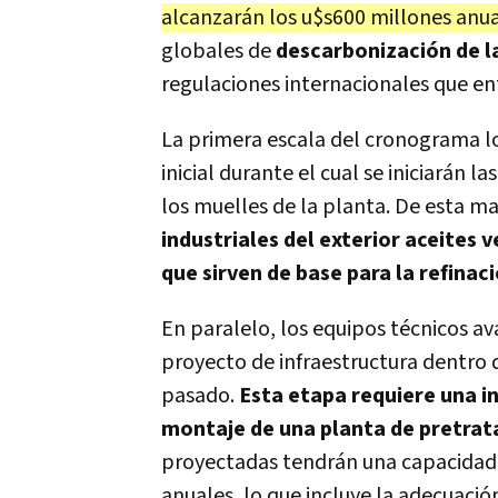
alcanzarán los u$s600 millones anua
globales de
descarbonización de l
regulaciones internacionales que ent
La primera escala del cronograma log
inicial durante el cual se iniciarán 
los muelles de la planta. De esta m
industriales del exterior aceites
que sirven de base para la refinac
En paralelo, los equipos técnicos av
proyecto de infraestructura dentro
pasado.
Esta etapa requiere una in
montaje de una planta de pretra
proyectadas tendrán una capacidad
anuales, lo que incluye la adecuación