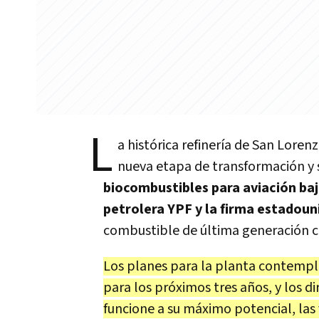
L
a histórica refinería de San Loren
nueva etapa de transformación y 
biocombustibles para aviación ba
petrolera YPF y la firma estadoun
combustible de última generación co
Los planes para la planta contempl
para los próximos tres años, y los d
funcione a su máximo potencial, las