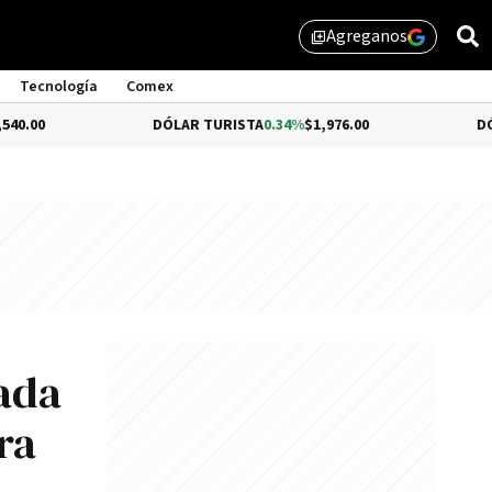
Agreganos
library_add
Tecnología
Comex
DÓLAR TURISTA
0.34%
$1,976.00
DÓLAR MEP
-0
ada
ra