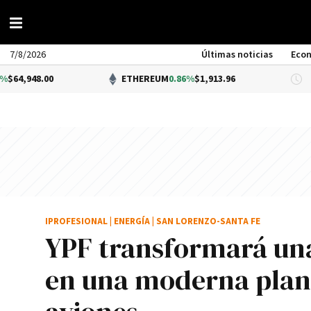
7/8/2026
Últimas noticias
Eco
0
ETHEREUM
0.86%
$1,913.96
DÓL
IPROFESIONAL
|
ENERGÍA
|
SAN LORENZO-SANTA FE
YPF transformará una
en una moderna plan