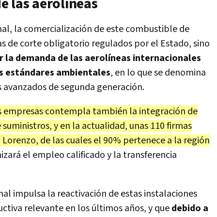
e las aerolíneas
nal, la comercialización de este combustible de
 de corte obligatorio regulados por el Estado, sino
r la demanda de las aerolíneas internacionales
os estándares ambientales
, en lo que se denomina
s avanzados de segunda generación.
as empresas contempla también la integración de
suministros, y en la actualidad, unas 110 firmas
n Lorenzo, de las cuales el 90% pertenece a la región
izará el empleo calificado y la transferencia
al impulsa la reactivación de estas instalaciones
ctiva relevante en los últimos años, y que
debido a