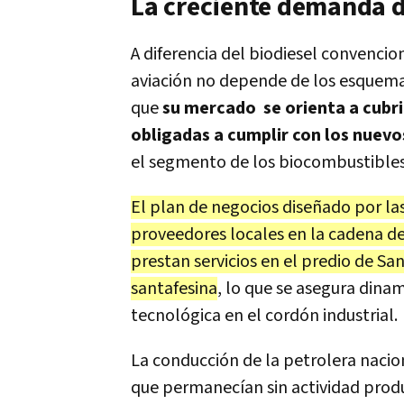
La creciente demanda d
A diferencia del biodiesel convencio
aviación no depende de los esquemas
que
su mercado se orienta a cubri
obligadas a cumplir con los nuev
el segmento de los biocombustible
El plan de negocios diseñado por l
proveedores locales en la cadena de 
prestan servicios en el predio de Sa
santafesina
, lo que se asegura dinam
tecnológica en el cordón industrial.
La conducción de la petrolera nacion
que permanecían sin actividad produ