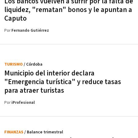
Los bancos vuelven a sufrir por la falta de
liquidez, "rematan" bonos y le apuntan a
Caputo
Por
Fernando Gutiérrez
TURISMO
/ Córdoba
Municipio del interior declara
"Emergencia turística" y reduce tasas
para atraer turistas
Por
iProfesional
FINANZAS
/ Balance trimestral