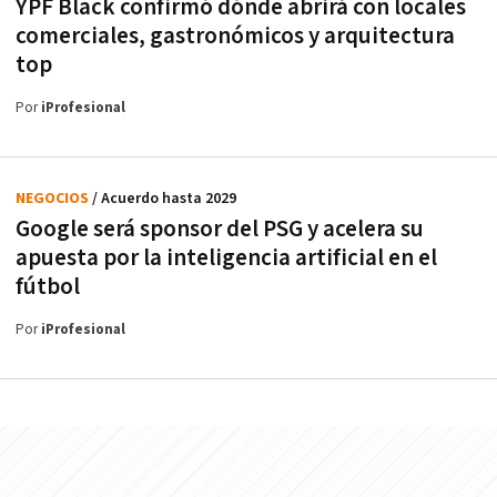
YPF Black confirmó dónde abrirá con locales
comerciales, gastronómicos y arquitectura
top
Por
iProfesional
NEGOCIOS
/ Acuerdo hasta 2029
Google será sponsor del PSG y acelera su
apuesta por la inteligencia artificial en el
fútbol
Por
iProfesional