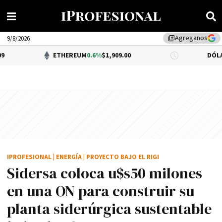
Agreganos
library_add
9/8/2026
ETHEREUM
0.6%
$1,909.00
DÓLAR BNA
0.34
IPROFESIONAL
|
ENERGÍA
|
PROYECTO BAJO EL RIGI
Sidersa coloca u$s50 milones
en una ON para construir su
planta siderúrgica sustentable