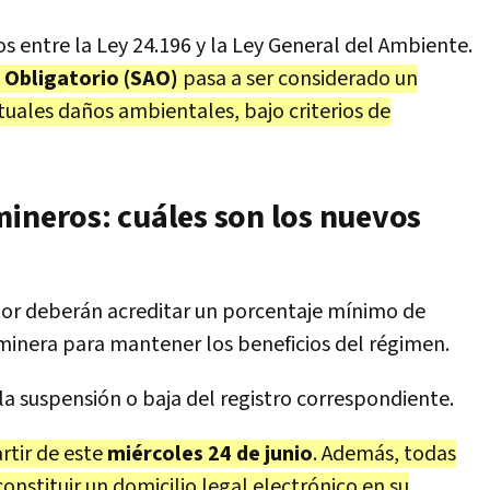
os entre la Ley 24.196 y la Ley General del Ambiente.
 Obligatorio (SAO)
pasa a ser considerado un
tuales daños ambientales, bajo criterios de
mineros: cuáles son los nuevos
ctor deberán acreditar un porcentaje mínimo de
 minera para mantener los beneficios del régimen.
la suspensión o baja del registro correspondiente.
rtir de este
miércoles 24 de junio
. Además, todas
onstituir un domicilio legal electrónico en su