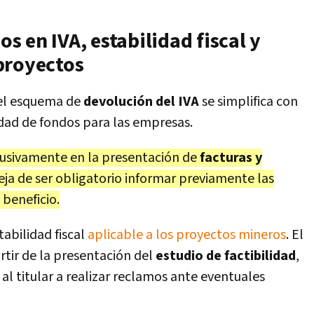
 en IVA, estabilidad fiscal y
proyectos
 el esquema de
devolución del IVA
se simplifica con
lidad de fondos para las empresas.
clusivamente en la presentación de
facturas y
eja de ser obligatorio informar previamente las
 beneficio.
tabilidad fiscal
aplicable a los proyectos mineros
. El
artir de la presentación del
estudio de factibilidad
,
al titular a realizar reclamos ante eventuales