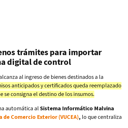
nos trámites para importar
 digital de control
lcanza al ingreso de bienes destinados a la
misos anticipados y certificados queda reemplazado
e se consigna el destino de los insumos.
ma automática al
Sistema Informático Malvina
a de Comercio Exterior (VUCEA)
,
lo que centraliza