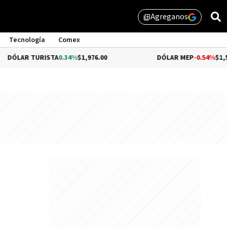
Agreganos
library_add
Tecnología
Comex
URISTA
0.34%
$1,976.00
DÓLAR MEP
-0.54%
$1,510.79