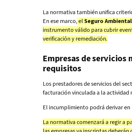
La normativa también unifica criteri
En ese marco,
el
Seguro Ambiental
instrumento válido para cubrir even
verificación y remediación.
Empresas de servicios 
requisitos
Los prestadores de servicios del se
facturación vinculada a la actividad
El incumplimiento podrá derivar en 
La normativa comenzará a regir a pa
las empresas ya inscriptas deberán c