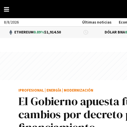
8/8/2026
Últimas noticias
Eco
HEREUM
0.89%
$1,914.50
DÓLAR BNA
0.34%
$1,520
IPROFESIONAL
|
ENERGÍA
|
MODERNIZACIÓN
El Gobierno apuesta f
cambios por decreto 