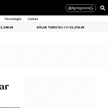
Agreganos
library_add
Tecnología
Comex
DÓLAR TURISTA
0.34%
$1,976.00
DÓLAR MEP
zar