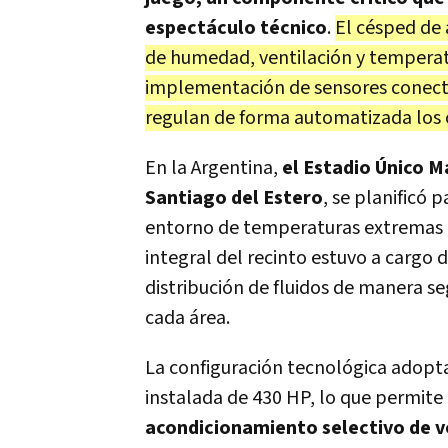
espectáculo técnico
.
El césped de
de humedad, ventilación y temperatur
implementación de sensores conecta
regulan de forma automatizada los c
En la Argentina,
el Estadio Único M
Santiago del Estero
, se planificó 
entorno de temperaturas extremas en
integral del recinto estuvo a cargo 
distribución de fluidos de manera s
cada área.
La configuración tecnológica adopt
instalada de 430 HP, lo que permite
acondicionamiento selectivo de ve