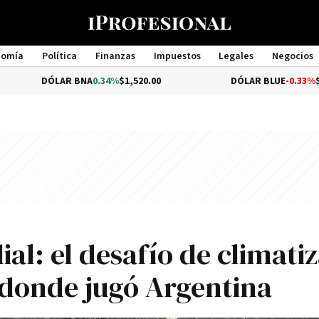
nomía
Política
Finanzas
Impuestos
Legales
Negocios
Management
ÓLAR BNA
0.34%
$1,520.00
DÓLAR BLUE
-0.33%
$1,540.00
al: el desafío de climati
 donde jugó Argentina