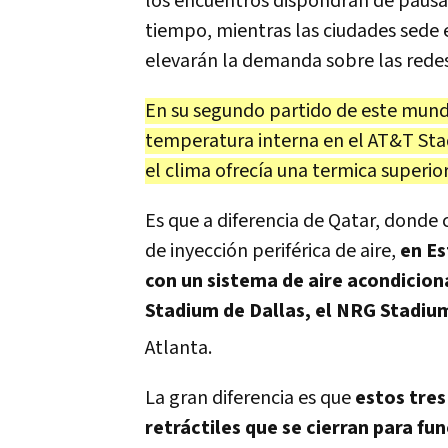
los encuentros dispondrán de pausas
tiempo, mientras las ciudades sede 
elevarán la demanda sobre las redes
En su segundo partido de este mundia
temperatura interna en el AT&T Stad
el clima ofrecía una termica superior
Es que
a diferencia de Qatar, donde 
de inyección periférica de aire,
en Es
con un sistema de aire acondicion
Stadium de Dallas, el NRG Stadiu
Atlanta
.
La gran diferencia es que
estos tres
retráctiles
que se cierran para fu