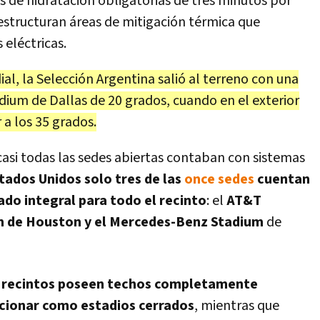
 de hidratación obligatorias de tres minutos por
estructuran áreas de mitigación térmica que
 eléctricas.
l, la Selección Argentina salió al terreno con una
ium de Dallas de 20 grados, cuando en el exterior
 a los 35 grados.
casi todas las sedes abiertas contaban con sistemas
tados Unidos solo tres de las
once sedes
cuentan
ado integral para todo el recinto
: el
AT&T
m de Houston y el
Mercedes-Benz Stadium
de
 recintos
poseen techos completamente
ncionar como estadios cerrados
,
mientras que