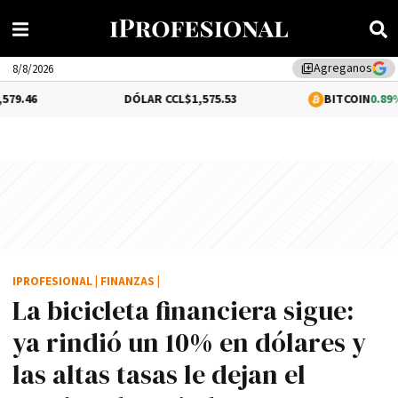
Agreganos
library_add
8/8/2026
DÓLAR CCL
$1,575.53
BITCOIN
0.89%
$64,844.93
IPROFESIONAL
|
FINANZAS
|
La bicicleta financiera sigue:
ya rindió un 10% en dólares y
las altas tasas le dejan el