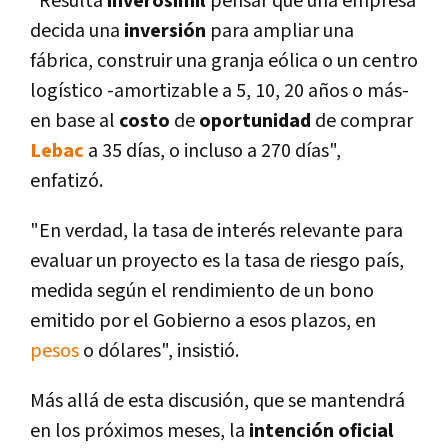
"Resulta
inverosí­mil
pensar que una empresa
decida una
inversión
para ampliar una
fábrica, construir una granja eólica o un centro
logí­stico -amortizable a 5, 10, 20 años o más-
en base al
costo
de
oportunidad
de comprar
Lebac
a 35 dí­as, o incluso a 270 dí­as",
enfatizó.
"En verdad, la tasa de interés relevante para
evaluar un proyecto es la tasa de riesgo paí­s,
medida según el rendimiento de un bono
emitido por el Gobierno a esos plazos, en
pesos
o dólares", insistió.
Más allá de esta discusión, que se mantendrá
en los próximos meses, la
intención oficial