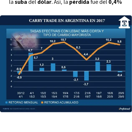
la
suba
del
dólar
. Así­, la
pérdida
fue del
0,4%