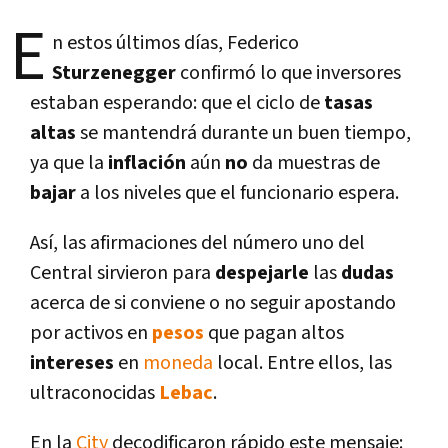
E
n estos últimos dí­as, Federico
Sturzenegger
confirmó lo que inversores
estaban esperando: que el ciclo de
tasas
altas
se mantendrá durante un buen tiempo,
ya que la
inflación
aún
no
da muestras de
bajar
a los niveles que el funcionario espera.
Así­, las afirmaciones del número uno del
Central sirvieron para
despejarle
las
dudas
acerca de si conviene o no seguir apostando
por activos en
pesos
que pagan altos
intereses
en
moneda
local. Entre ellos, las
ultraconocidas
Lebac
.
En la
City
decodificaron rápido este mensaje: