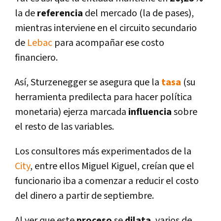
la de
referencia
del mercado (la de pases),
mientras interviene en el circuito secundario
de
Lebac
para acompañar ese costo
financiero.
Así­, Sturzenegger se asegura que la
tasa
(su
herramienta predilecta para hacer polí­tica
monetaria) ejerza marcada
influencia
sobre
el resto de las variables.
Los consultores más experimentados de la
City
, entre ellos Miguel Kiguel, creí­an que el
funcionario iba a comenzar a reducir el costo
del dinero a partir de septiembre.
Al ver que este
proceso
se
dilata
, varios de