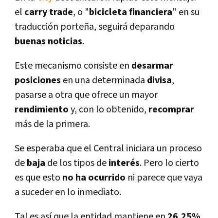
el
carry trade
, o "
bicicleta financiera
" en su
traducción porteña, seguirá deparando
buenas noticias
.
Este mecanismo consiste en
desarmar
posiciones
en una determinada
divisa
,
pasarse a otra que ofrece un mayor
rendimiento
y, con lo obtenido,
recomprar
más de la primera.
Se esperaba que el Central iniciara un proceso
de
baja
de los tipos de
interés
. Pero lo cierto
es que esto
no ha ocurrido
ni parece que vaya
a suceder en lo inmediato.
Tal es así­ que la entidad mantiene en
26,25%