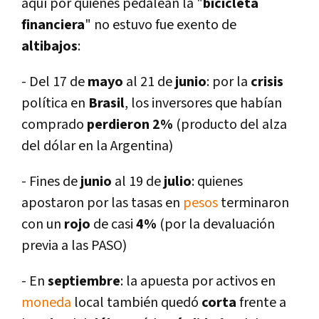
aquí­ por quienes pedalean la "
bicicleta
financiera
" no estuvo fue exento de
altibajos
:
- Del 17 de
mayo
al 21 de
junio
: por la
crisis
polí­tica en
Brasil
, los inversores que habí­an
comprado
perdieron 2%
(producto del alza
del dólar en la Argentina)
- Fines de
junio
al 19 de
julio
: quienes
apostaron por las tasas en
pesos
terminaron
con un
rojo
de casi
4%
(por la devaluación
previa a las PASO)
- En
septiembre
: la apuesta por activos en
moneda
local también quedó
corta
frente a