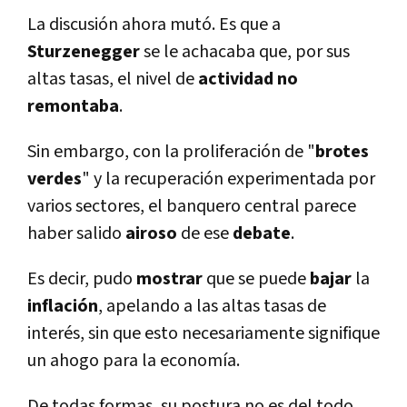
La discusión ahora mutó. Es que a
Sturzenegger
se le achacaba que, por sus
altas tasas, el nivel de
actividad no
remontaba
.
Sin embargo, con la proliferación de "
brotes
verdes
" y la recuperación experimentada por
varios sectores, el banquero central parece
haber salido
airoso
de ese
debate
.
Es decir, pudo
mostrar
que se puede
bajar
la
inflación
, apelando a las altas tasas de
interés, sin que esto necesariamente signifique
un ahogo para la economí­a.
De todas formas, su postura no es del todo