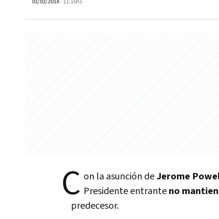
01/02/2018
- 11:16hs
C
on la asunción de
Jerome Powel
Presidente entrante
no mantien
predecesor.