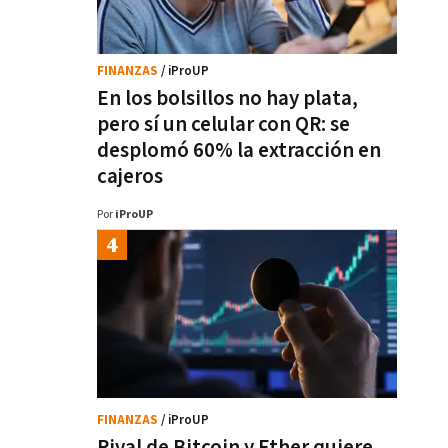
FINANZAS
/ iProUP
En los bolsillos no hay plata,
pero sí un celular con QR: se
desplomó 60% la extracción en
cajeros
Por
iProUP
FINANZAS
/ iProUP
Rival de Bitcoin y Ether quiere