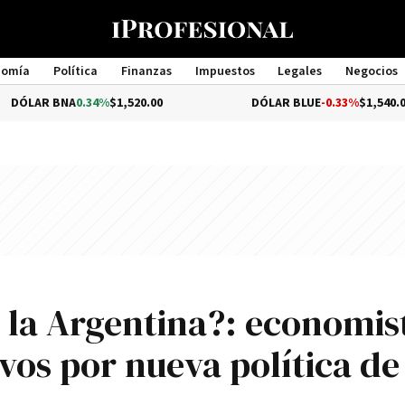
nomía
Política
Finanzas
Impuestos
Legales
Negocios
Management
 BNA
0.34%
$1,520.00
DÓLAR BLUE
-0.33%
$1,540.00
á la Argentina?: economis
os por nueva polí­tica de