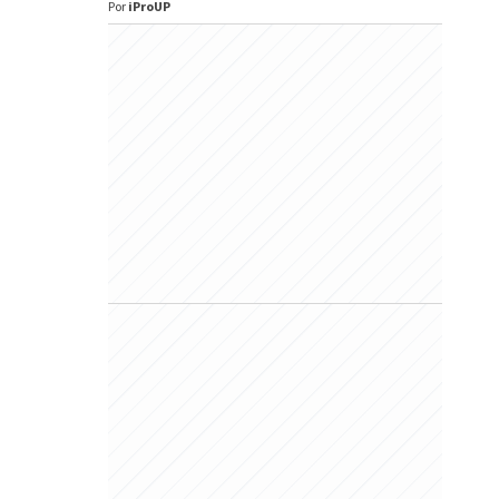
Por
iProUP