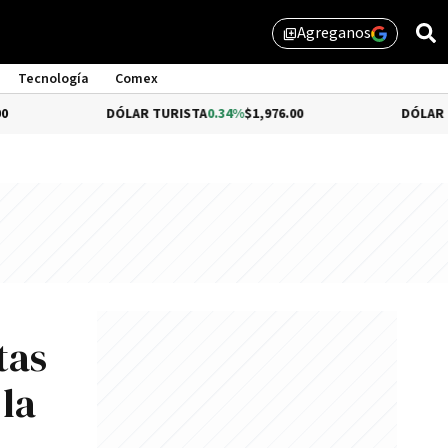
Agreganos
library_add
Tecnología
Comex
DÓLAR TURISTA
0.34%
$1,976.00
DÓLAR MEP
$1,5
tas
 la