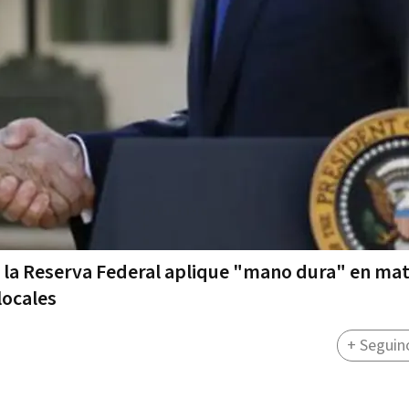
e la Reserva Federal aplique "mano dura" en mat
locales
+ Seguin