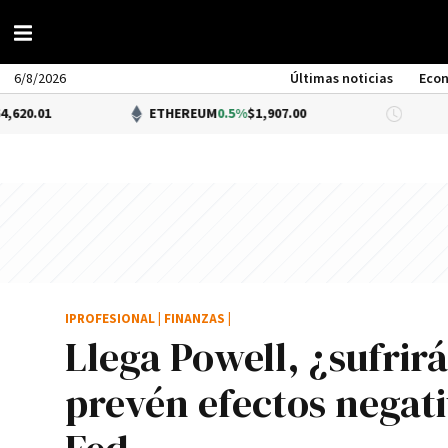
6/8/2026
Últimas noticias
Eco
ETHEREUM
0.5%
$1,907.00
DÓLAR
IPROFESIONAL
|
FINANZAS
|
Llega Powell, ¿sufrir
prevén efectos negativ