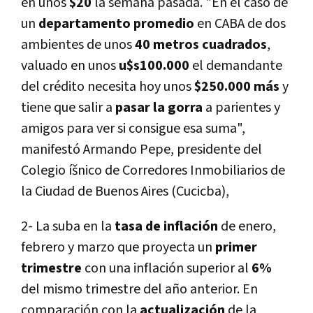
en unos
$20
la semana pasada. "En el caso de
un
departamento promedio
en CABA de dos
ambientes de unos
40 metros cuadrados
,
valuado en unos
u$s100.000
el demandante
del crédito necesita hoy unos
$250.000 más
y
tiene que salir a
pasar la gorra
a parientes y
amigos para ver si consigue esa suma",
manifestó Armando Pepe, presidente del
Colegio íšnico de Corredores Inmobiliarios de
la Ciudad de Buenos Aires (Cucicba),
2- La suba en la
tasa de inflación
de enero,
febrero y marzo que proyecta un
primer
trimestre
con una inflación superior al
6%
del mismo trimestre del año anterior. En
comparación con la
actualización
de la