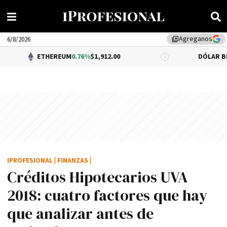
Agreganos
library_add
6/8/2026
THEREUM
0.76%
$1,912.00
DÓLAR BNA
0.34%
$1,52
IPROFESIONAL
|
FINANZAS
|
Créditos Hipotecarios UVA
2018: cuatro factores que hay
que analizar antes de