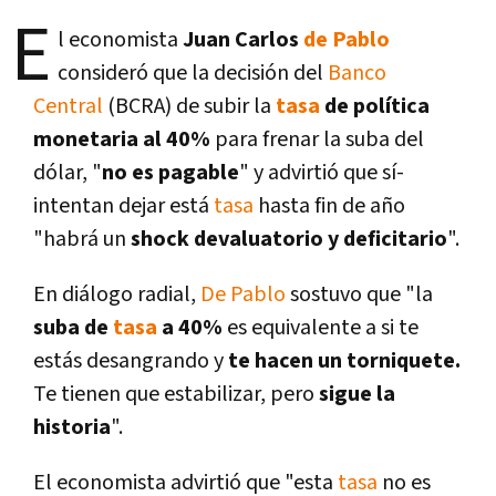
E
l economista
Juan Carlos
de Pablo
consideró que la decisión del
Banco
Central
(BCRA) de subir la
tasa
de polí­tica
monetaria al 40%
para frenar la suba del
dólar, "
no es pagable
" y advirtió que sí­
intentan dejar está
tasa
hasta fin de año
"habrá un
shock devaluatorio y deficitario
".
En diálogo radial,
De Pablo
sostuvo que "la
suba de
tasa
a 40%
es equivalente a si te
estás desangrando y
te hacen un torniquete.
Te tienen que estabilizar, pero
sigue la
historia
".
El economista advirtió que "esta
tasa
no es