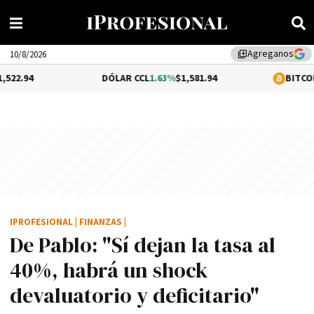
Agreganos
library_add
10/8/2026
DÓLAR CCL
1.63%
$1,581.94
BITCOIN
-1.76%
$63,
IPROFESIONAL
|
FINANZAS
|
De Pablo: "Sí­ dejan la tasa al
40%, habrá un shock
devaluatorio y deficitario"