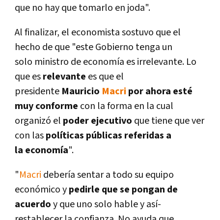
que no hay que tomarlo en joda".
Al finalizar, el economista sostuvo que el
hecho de que "este Gobierno tenga un
solo ministro de economí­a es irrelevante. Lo
que es
relevante
es que el
presidente
Mauricio
Macri
por ahora esté
muy conforme
con la forma en la cual
organizó el
poder ejecutivo
que tiene que ver
con las
polí­ticas públicas referidas a
la economí­a
".
"
Macri
deberí­a sentar a todo su equipo
económico y
pedirle que se pongan de
acuerdo
y que uno solo hable y así­
restablecer la confianza. No ayuda que