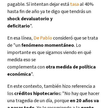
pagable. Sí­ intentan dejar está
tasa
al 40%
hasta fin de año ya te digo que tendrás un
shock devaluatorio y
deficitario
".
En esa lí­nea,
De Pablo
consideró que se trata
de "un
fenómeno momentáneo
. Lo
importante es que sigamos viendo en qué
medida eso se
complementa con
otra medida de polí­tica
económica
".
En este contexto, también hizo referencia a
los
créditos hipotecario
s: "No hay que hacer
una tragedia de un dí­a, porque
en 20 años va