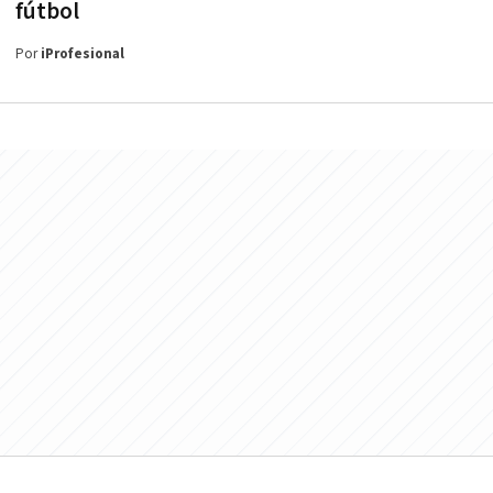
fútbol
Por
iProfesional