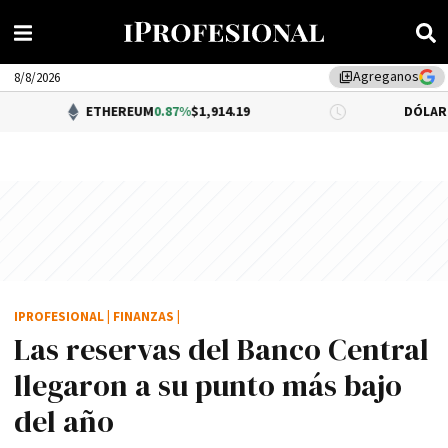
Agreganos
library_add
8/8/2026
ETHEREUM
0.87%
$1,914.19
DÓLAR BNA
0.34%
$1
IPROFESIONAL
|
FINANZAS
|
Las reservas del Banco Central
llegaron a su punto más bajo
del año