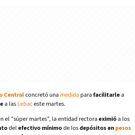
o Central
concretó una
medida
para
facilitarle
a
se
a las
Lebac
este martes.
n el "súper martes", la entidad rectora
eximió
a los
nto
del
efectivo mí­nimo
de los
depósitos en
pesos