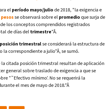
ara el
perí­odo mayo/julio
de 2018, "la exigencia e
n
pesos
se observará sobre el
promedio
que surja de
de los conceptos comprendidos registrados
tal de dí­as del
trimestre
"Â.
posición trimestral
se considerará la estructura de
o la correspondiente a julio"Â, se sumó.
a citada posición trimestral resultan de aplicación
ter general sobre traslado de exigencia a que se
obre "˜Efectivo mí­nimo'. No se requerirá la
urante el mes de mayo de 2018."Â