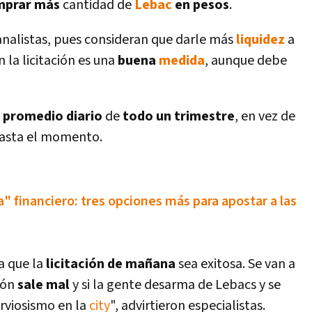
mprar más
cantidad de
Lebac
en pesos
.
 analistas, pues consideran que darle más
liquidez
a
 la licitación es una
buena
medida
, aunque debe
l
promedio diario
de
todo un trimestre
, en vez de
asta el momento.
ta" financiero: tres opciones más para apostar a las
a que la
licitación de mañana
sea exitosa. Se van a
ión
sale mal
y si la gente desarma de Lebacs y se
rviosismo en la
city
", advirtieron especialistas.