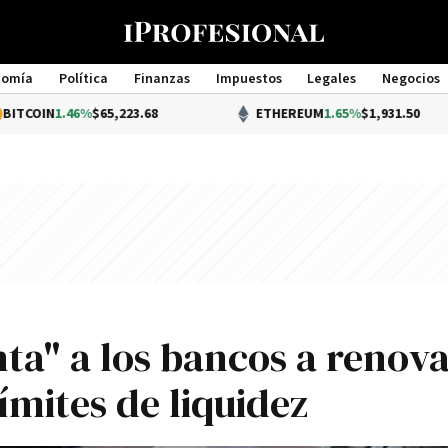
nomía
Política
Finanzas
Impuestos
Legales
Negocios
Management
.46%
$65,223.68
ETHEREUM
1.65%
$1,931.50
nta" a los bancos a renov
lí­mites de liquidez