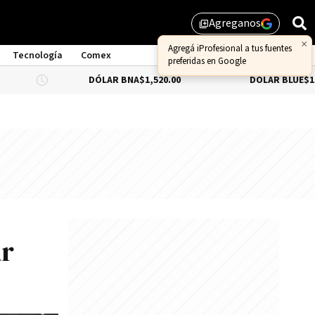
Agreganos
library_add
×
Agregá iProfesional a tus fuentes
Tecnología
Comex
preferidas en Google
DÓLAR BNA
$1,520.00
DÓLAR BLUE
$1,530.00
ar