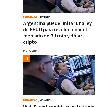
FINANZAS
/ iProUP
Argentina puede imitar una ley
de EEUU para revolucionar el
mercado de Bitcoin y dólar
cripto
Por
iProUP
FINANZAS
/ iProUP
Wall Street cambia su estrategia