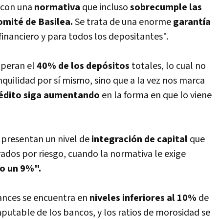
 con una
normativa
que incluso
sobrecumple las
omité de Basilea.
Se trata de una enorme
garantí­a
inanciero y para todos los depositantes".
uperan el
40% de los depósitos
totales, lo cual no
nquilidad por sí­ mismo, sino que a la vez nos marca
rédito siga aumentando
en la forma en que lo viene
 presentan un nivel de
integración de capital
que
ados por riesgo, cuando la normativa le exige
o un 9%".
ances se encuentra en
niveles inferiores al 10%
de
utable de los bancos, y los ratios de morosidad se