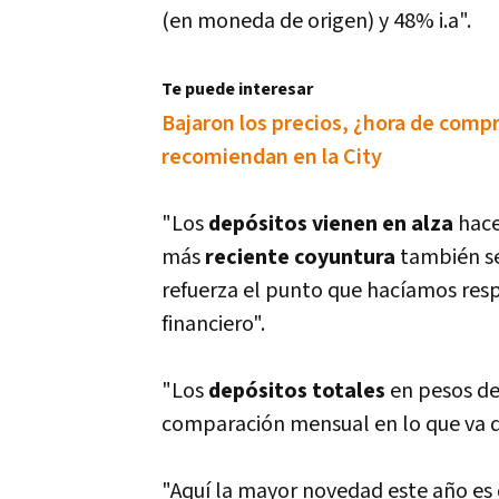
(en moneda de origen) y 48% i.a".
Te puede interesar
Bajaron los precios, ¿hora de comp
recomiendan en la City
"Los
depósitos vienen en alza
hace
más
reciente coyuntura
también s
refuerza el punto que hací­amos resp
financiero".
"Los
depósitos totales
en pesos de
comparación mensual en lo que va 
"Aquí­ la mayor novedad este año e