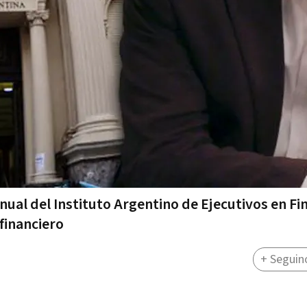
nual del Instituto Argentino de Ejecutivos en Fi
 financiero
+ Seguin