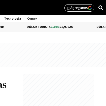
Agreganos
library_add
Tecnología
Comex
DÓLAR TURISTA
0.34%
$1,976.00
DÓLAR MEP
-0.54%
as