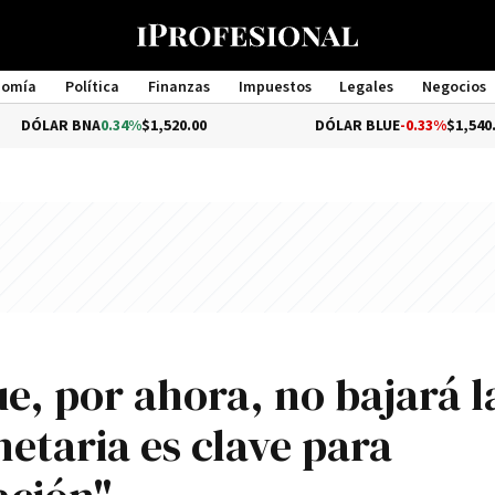
nomía
Política
Finanzas
Impuestos
Legales
Negocios
Management
NA
0.34%
$1,520.00
DÓLAR BLUE
-0.33%
$1,540.00
e, por ahora, no bajará l
etaria es clave para