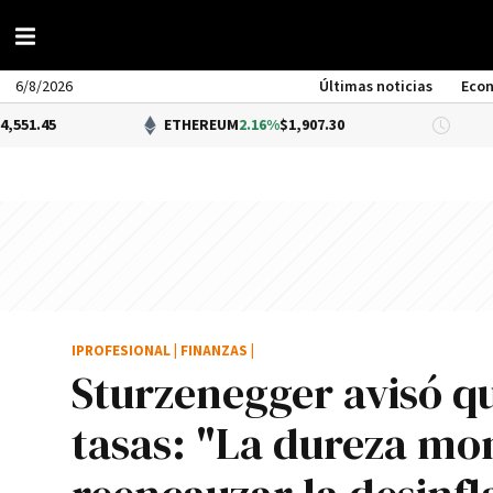
6/8/2026
Últimas noticias
Eco
ETHEREUM
2.16%
$1,907.30
DÓLAR B
IPROFESIONAL
|
FINANZAS
|
Sturzenegger avisó qu
tasas: "La dureza mon