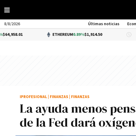
8/8/2026
Últimas noticias
Eco
1
ETHEREUM
0.89%
$1,914.50
DÓL
IPROFESIONAL
|
FINANZAS
|
FINANZAS
La ayuda menos pens
de la Fed dará oxíge