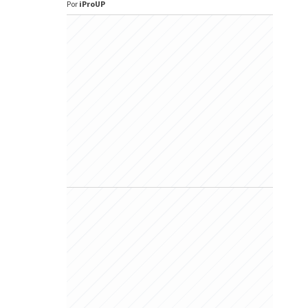
Por
iProUP