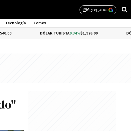
Agreganos
library_add
Tecnología
Comex
DÓLAR TURISTA
0.34%
$1,976.00
DÓLAR MEP
-0
do"