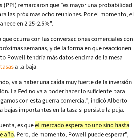
es (PPI) remarcaron que "es mayor una probabilidad
ara las próximas ocho reuniones. Por el momento, el
anece en 2.25-2.5%".
 que ocurra con las conversaciones comerciales con
s próximas semanas, y de la forma en que reaccionen
to Powell tendría más datos encima de la mesa
tasas
a la baja.
ndo, va a haber una caída muy fuerte de la inversión
ión. La Fed no va a poder hacer lo suficiente para
sigamos con esta guerra comercial", indicó Alberto
a bajas importantes en la tasa si persiste la puja.
uenta, es que
el mercado espera no uno sino hasta
te año
. Pero, de momento, Powell puede esperar",