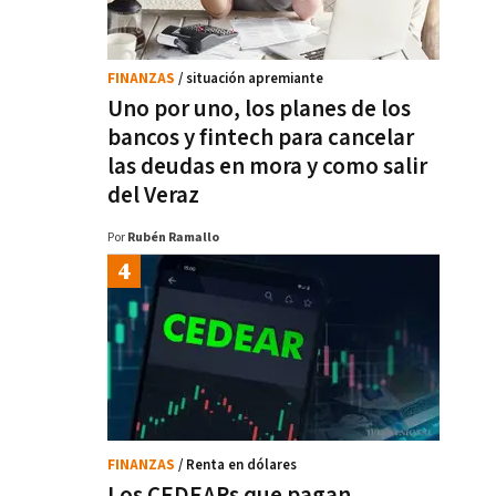
FINANZAS
/ situación apremiante
Uno por uno, los planes de los
bancos y fintech para cancelar
las deudas en mora y como salir
del Veraz
Por
Rubén Ramallo
FINANZAS
/ Renta en dólares
Los CEDEARs que pagan