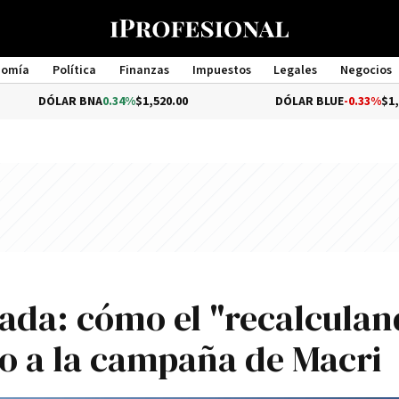
nomía
Política
Finanzas
Impuestos
Legales
Negocios
Management
AR BNA
0.34%
$1,520.00
DÓLAR BLUE
-0.33%
$1,540.00
ada: cómo el "recalculan
no a la campaña de Macri