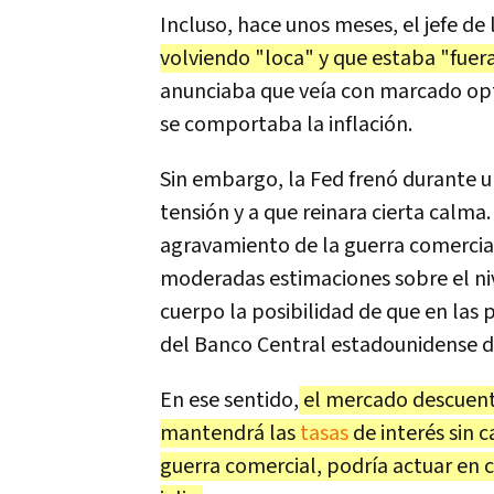
Incluso, hace unos meses, el jefe de
volviendo "loca" y que estaba "fuer
anunciaba que veía con marcado opt
se comportaba la inflación.
Sin embargo, la Fed frenó durante un
tensión y a que reinara cierta calma
agravamiento de la guerra comercial
moderadas estimaciones sobre el niv
cuerpo la posibilidad de que en las
del Banco Central estadounidense d
En ese sentido,
el mercado descuenta
mantendrá las
tasas
de interés sin 
guerra comercial, podría actuar en 