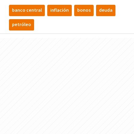
banco central
inflación
bonos
deuda
petróleo