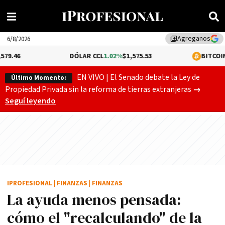
Agreganos
library_add
6/8/2026
DÓLAR CCL
1.02%
$1,575.53
BITCOIN
-0.12%
$64,
EN VIVO | El Senado debate la Ley de
Último Momento:
Gobierno
Propiedad Privada sin la reforma de tierras extranjeras
→
Seguí leyendo
IPROFESIONAL
|
FINANZAS
|
FINANZAS
La ayuda menos pensada:
cómo el "recalculando" de la