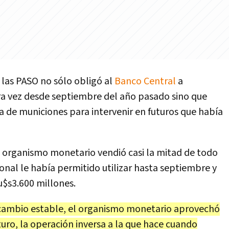
las PASO no sólo obligó al
Banco Central
a
a vez desde septiembre del año pasado sino que
 de municiones para intervenir en futuros que había
el organismo monetario vendió casi la mitad de todo
onal le había permitido utilizar hasta septiembre y
u$s3.600 millones.
de cambio estable, el organismo monetario aprovechó
uro, la operación inversa a la que hace cuando