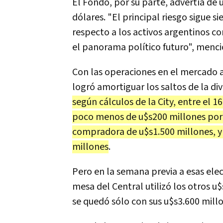
El Fondo, por su parte, advertía d
dólares. "El principal riesgo sigue s
respecto a los activos argentinos c
el panorama político futuro", mencio
Con las operaciones en el mercado a 
logró amortiguar los saltos de la div
según cálculos de la City, entre el 1
poco menos de u$s200 millones por 
compradora de u$s1.500 millones, y
millones
.
Pero en la semana previa a esas elecc
mesa del Central utilizó los otros 
se quedó sólo con sus u$s3.600 mill