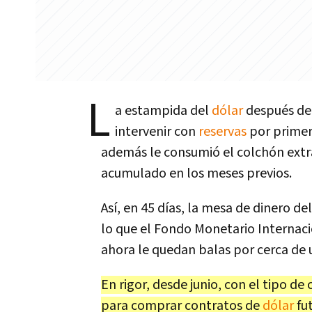
L
a estampida del
dólar
después de 
intervenir con
reservas
por primer
además le consumió el colchón extra
acumulado en los meses previos.
Así, en 45 días, la mesa de dinero d
lo que el Fondo Monetario Internaci
ahora le quedan balas por cerca de 
En rigor, desde junio, con el tipo 
para comprar contratos de
dólar
fut