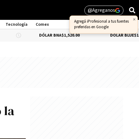
Agreganos
library_add
Tecnología
Comex
DÓLAR BNA
$1,520.00
DÓLAR BLUE
$1,530.00
 la