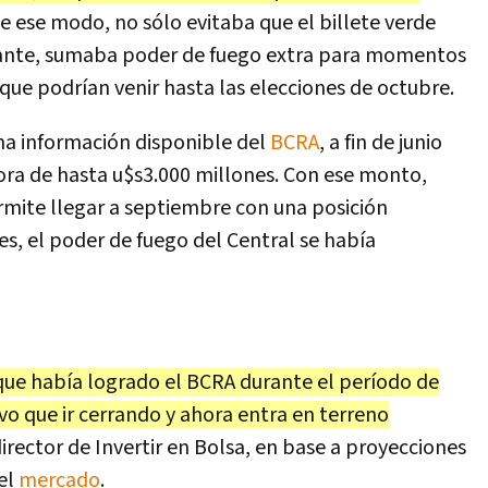
De ese modo, no sólo evitaba que el billete verde
tante, sumaba poder de fuego extra para momentos
 que podrían venir hasta las elecciones de octubre.
ma información disponible del
BCRA
, a fin de junio
ora de hasta u$s3.000 millones. Con ese monto,
rmite llegar a septiembre con una posición
s, el poder de fuego del Central se había
que había logrado el BCRA durante el período de
o que ir cerrando y ahora entra en terreno
irector de Invertir en Bolsa, en base a proyecciones
el
mercado
.