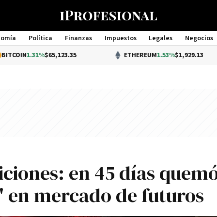
nomía
Política
Finanzas
Impuestos
Legales
Negocios
Management
.31%
$65,123.35
ETHEREUM
1.53%
$1,929.13
iciones: en 45 días quemó
" en mercado de futuros