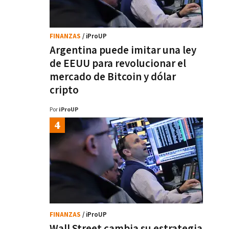
FINANZAS
/ iProUP
Argentina puede imitar una ley
de EEUU para revolucionar el
mercado de Bitcoin y dólar
cripto
Por
iProUP
FINANZAS
/ iProUP
Wall Street cambia su estrategia