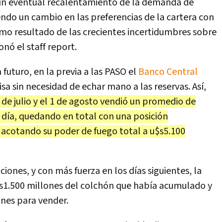
e un eventual recalentamiento de la demanda de
iendo un cambio en las preferencias de la cartera con
omo resultado de las crecientes incertidumbres sobre
nó el staff report.
futuro, en la previa a las PASO el
Banco Central
isa sin necesidad de echar mano a las reservas. Así,
6 de julio y el 1 de agosto vendió un promedio de
día, quedando en total con una posición
 acotando su poder de fuego total a u$s5.100
iones, y con más fuerza en los días siguientes, la
u$s1.500 millones del colchón que había acumulado y
ones para vender.