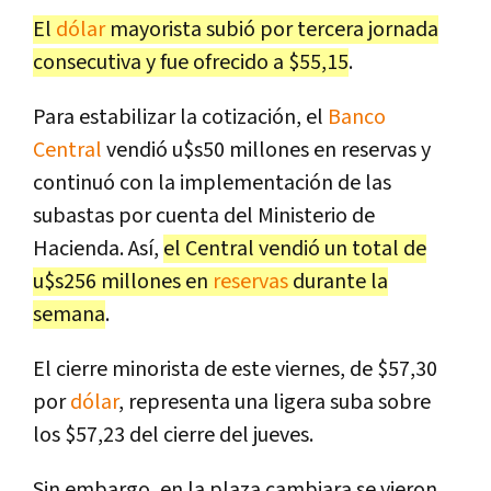
El
dólar
mayorista subió por tercera jornada
consecutiva y fue ofrecido a $55,15
.
Para estabilizar la cotización, el
Banco
Central
vendió u$s50 millones en reservas y
continuó con la implementación de las
subastas por cuenta del Ministerio de
Hacienda. Así,
el Central vendió un total de
u$s256 millones en
reservas
durante la
semana
.
El cierre minorista de este viernes, de $57,30
por
dólar
, representa una ligera suba sobre
los $57,23 del cierre del jueves.
Sin embargo, en la plaza cambiara se vieron