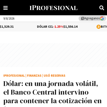
Agreganos
library_add
9/8/2026
DÓLAR CCL
-1.25%
$1,556.14
BITCOIN
0.1%
$65
IPROFESIONAL
|
FINANZAS
|
USÓ RESERVAS
Dólar: en una jornada volátil,
el Banco Central intervino
para contener la cotización en