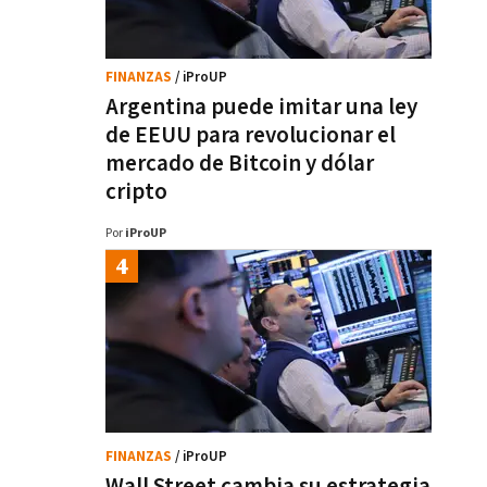
FINANZAS
/ iProUP
Argentina puede imitar una ley
de EEUU para revolucionar el
mercado de Bitcoin y dólar
cripto
Por
iProUP
FINANZAS
/ iProUP
Wall Street cambia su estrategia