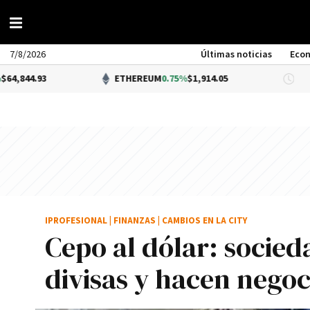
7/8/2026
Últimas noticias
Eco
3
ETHEREUM
0.75%
$1,914.05
DÓL
IPROFESIONAL
|
FINANZAS
|
CAMBIOS EN LA CITY
Cepo al dólar: socie
divisas y hacen negoc