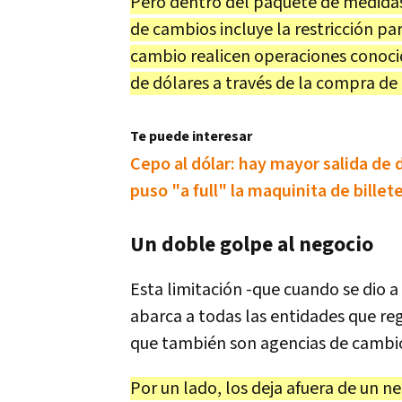
Pero dentro del paquete de medidas
de cambios incluye la restricción pa
cambio realicen operaciones conocid
de dólares a través de la compra de
Te puede interesar
Cepo al dólar: hay mayor salida de 
puso "a full" la maquinita de billet
Un doble golpe al negocio
Esta limitación -que cuando se dio a
abarca a todas las entidades que re
que también son agencias de cambi
Por un lado, los deja afuera de un 