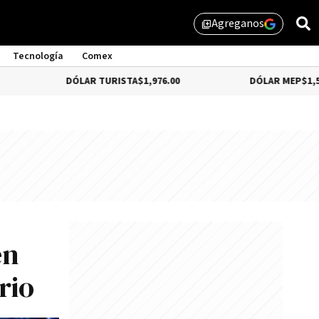
Agreganos
library_add
Tecnología
Comex
DÓLAR TURISTA
$1,976.00
DÓLAR MEP
$1,579.46
en
rio