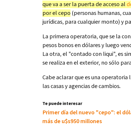
que va a ser la puerta de acceso al
d
por el cepo
(personas humanas, cua
jurídicas, para cualquier monto) y par
La primera operatoria, que se la c
pesos bonos en dólares y luego vend
La otra, el "contado con liqui", es s
se realiza en el exterior, no sólo pa
Cabe aclarar que es una operatoria 
las casas y agencias de cambios.
Te puede interesar
Primer día del nuevo "cepo": el dól
más de u$s950 millones