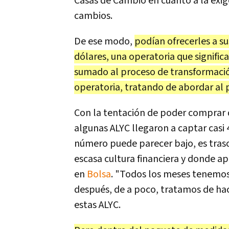
Casas de Cambio en cuanto a la exig
cambios.
De ese modo,
podían ofrecerles a su
dólares, una operatoria que signific
sumado al proceso de transformación
operatoria, tratando de abordar al 
Con la tentación de poder comprar 
algunas ALYC llegaron a captar casi 4
número puede parecer bajo, es tra
escasa cultura financiera y donde a
en
Bolsa
. "Todos los meses tenemos
después, de a poco, tratamos de hace
estas ALYC.