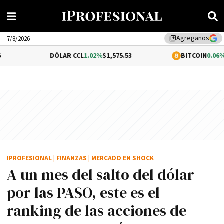
Agreganos
library_add
7/8/2026
DÓLAR CCL
1.02%
$1,575.53
BITCOIN
0.06%
$64,310.03
IPROFESIONAL
|
FINANZAS
|
MERCADO EN SHOCK
A un mes del salto del dólar
por las PASO, este es el
ranking de las acciones de