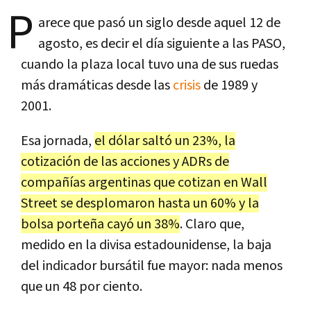
P
arece que pasó un siglo desde aquel 12 de
agosto, es decir el día siguiente a las PASO,
cuando la plaza local tuvo una de sus ruedas
más dramáticas desde las
crisis
de 1989 y
2001.
Esa jornada,
el dólar saltó un 23%, la
cotización de las acciones y ADRs de
compañías argentinas que cotizan en Wall
Street se desplomaron hasta un 60% y la
bolsa porteña cayó un 38%
. Claro que,
medido en la divisa estadounidense, la baja
del indicador bursátil fue mayor: nada menos
que un 48 por ciento.