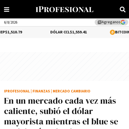
Agreganos
library_add
6/8/2026
DÓLAR CCL
$1,559.41
BITCOIN
0.16%
$64,646
IPROFESIONAL
|
FINANZAS
|
MERCADO CAMBIARIO
En un mercado cada vez más
caliente, subió el dólar
mayorista mientras el blue se