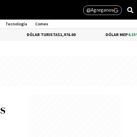
Agreganos
library_add
Tecnología
Comex
DÓLAR TURISTA
$1,976.00
DÓLAR MEP
4.35%
$1,579.4
s