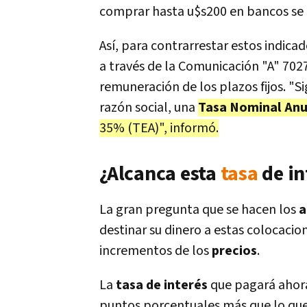
comprar hasta u$s200 en bancos se
Así, para contrarrestar estos indicad
a través de la Comunicación "A" 702
remuneración de los plazos fijos. "Si
razón social, una
Tasa Nominal An
35% (TEA)", informó.
¿Alcanca esta
tasa
de in
La gran pregunta que se hacen los
a
destinar su dinero a estas colocaci
incrementos de los
precios
.
La
tasa de interés
que pagará ahora
puntos porcentuales más que lo que