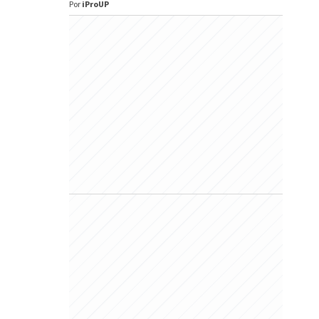
Por
iProUP