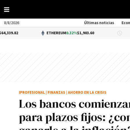
8/8/2026
Últimas noticias
Eco
2
ETHEREUM
0.32%
$1,903.60
DÓL
IPROFESIONAL
|
FINANZAS
|
AHORRO EN LA CRISIS
Los bancos comienzan
para plazos fijos: ¿c