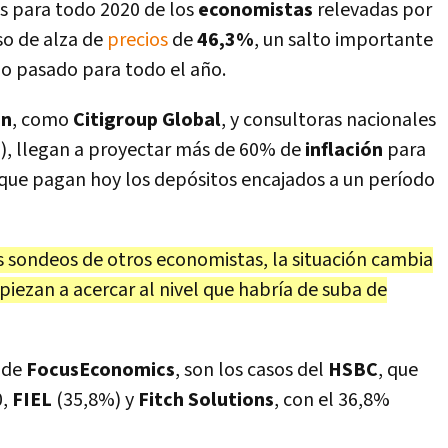
s para todo 2020 de los
economistas
relevadas por
so de alza de
precios
de
46,3%
, un salto importante
zo pasado para todo el año.
ón
, como
Citigroup Global
, y consultoras nacionales
s
), llegan a proyectar más de 60% de
inflación
para
 que pagan hoy los depósitos encajados a un período
os sondeos de otros economistas, la situación cambia
piezan a acercar al nivel que habría de suba de
 de
FocusEconomics
, son los casos del
HSBC
, que
0,
FIEL
(35,8%) y
Fitch Solutions
, con el 36,8%