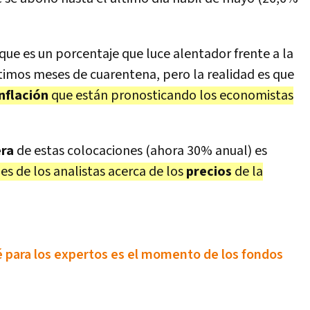
que es un porcentaje que luce alentador frente a la
ltimos meses de cuarentena, pero la realidad es que
inflación
que están pronosticando los economistas
era
de estas colocaciones (ahora 30% anual) es
es de los analistas acerca de los
precios
de la
ué para los expertos es el momento de los fondos