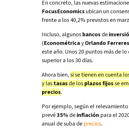
En concreto, las nuevas estimacione
FocusEconomics
ubican un consen
frente a los 40,2% previstos en mar
Incluso, algunos
bancos
de
inversi
(
Econométrica
y
Orlando Ferrere
este año. Unos 20 puntos más de lo
superior a los 30 días.
Ahora bien,
si se tienen en cuenta l
y las
tasas
de los
plazos fijos
se em
precios
.
Por ejemplo, según el relevamiento
prevé
35%
de
inflación
para el 202
anual de suba de
precios
.