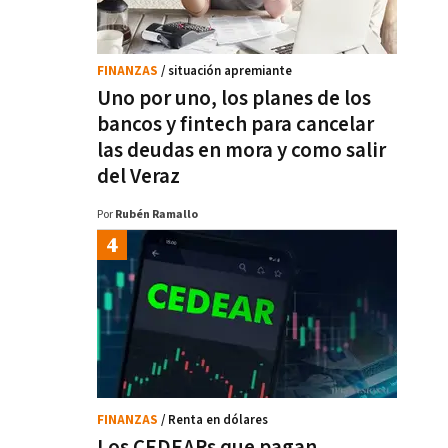
FINANZAS
/ situación apremiante
Uno por uno, los planes de los
bancos y fintech para cancelar
las deudas en mora y como salir
del Veraz
Por
Rubén Ramallo
FINANZAS
/ Renta en dólares
Los CEDEARs que pagan