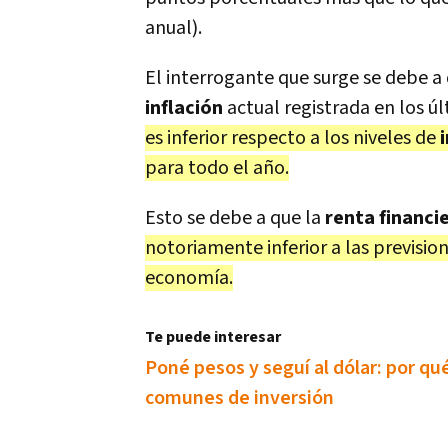
anual).
El interrogante que surge se debe a 
inflación
actual registrada en los ú
es inferior respecto a los niveles de
para todo el año.
Esto se debe a que la
renta financi
notoriamente inferior a las prevision
economía.
Te puede interesar
Poné pesos y seguí al dólar: por q
comunes de inversión