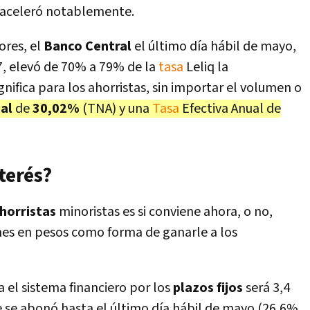
 aceleró notablemente.
ores, el
Banco Central
el último día hábil de mayo,
7, elevó de 70% a 79% de la
tasa
Leliq la
gnifica para los ahorristas, sin importar el volumen o
ual
de
30,02%
(TNA) y una
Tasa
Efectiva Anual de
terés?
horristas
minoristas es si conviene ahora, o no,
ones en pesos como forma de ganarle a los
 el sistema financiero por los
plazos fijos
será 3,4
 se abonó hasta el último día hábil de mayo (26,6%