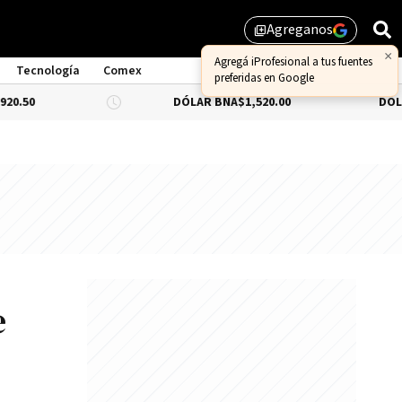
Agreganos
library_add
Tecnología
Comex
DÓLAR BNA
$1,520.00
DÓLAR BLUE
-0.3
e