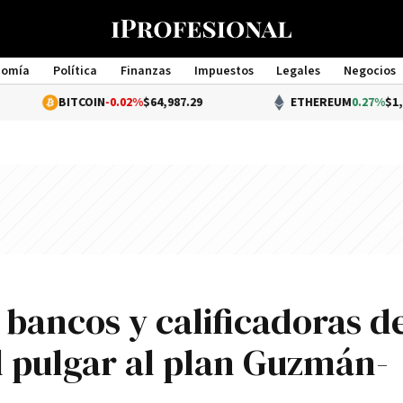
nomía
Política
Finanzas
Impuestos
Legales
Negocios
Management
ITCOIN
-0.02%
$64,987.29
ETHEREUM
0.27%
$1,920.50
: bancos y calificadoras d
el pulgar al plan Guzmán-