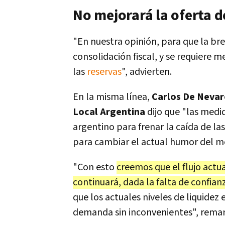
No mejorará la oferta d
"En nuestra opinión, para que la br
consolidación fiscal, y se requiere 
las
reservas
", advierten.
En la misma línea,
Carlos De Nevar
Local Argentina
dijo que "las medi
argentino para frenar la caída de la
para cambiar el actual humor del m
"Con esto
creemos que el flujo actu
continuará, dada la falta de confia
que los actuales niveles de liquidez
demanda sin inconvenientes", remar