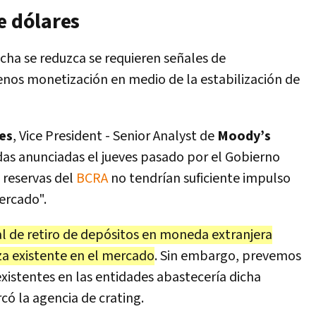
e dólares
echa se reduzca se requieren señales de
menos monetización en medio de la estabilización de
es
, Vice President - Senior Analyst de
Moody’s
das anunciadas el jueves pasado por el Gobierno
s reservas del
BCRA
no tendrían suficiente impulso
ercado".
al de retiro de depósitos en moneda extranjera
nza existente en el mercado
. Sin embargo, prevemos
 existentes en las entidades abastecería dicha
có la agencia de crating.