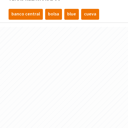
banco central
bolsa
blue
cueva