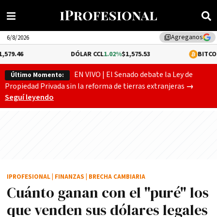
Agreganos
library_add
6/8/2026
DÓLAR CCL
1.02%
$1,575.53
BITCOIN
-0.13%
$64,
EN VIVO | El Senado debate la Ley de
Último Momento:
Gobierno
Propiedad Privada sin la reforma de tierras extranjeras
→
Seguí leyendo
IPROFESIONAL
|
FINANZAS
|
BRECHA CAMBIARIA
Cuánto ganan con el "puré" los
que venden sus dólares legales