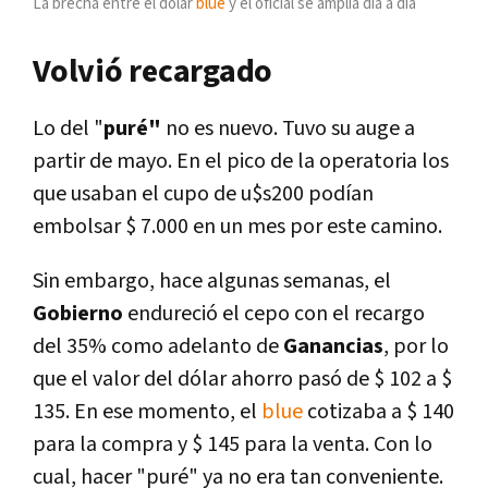
La brecha entre el dólar
blue
y el oficial se amplía día a día
Volvió recargado
Lo del "
puré"
no es nuevo. Tuvo su auge a
partir de mayo. En el pico de la operatoria los
que usaban el cupo de u$s200 podían
embolsar $ 7.000 en un mes por este camino.
Sin embargo, hace algunas semanas, el
Gobierno
endureció el cepo con el recargo
del 35% como adelanto de
Ganancias
, por lo
que el valor del dólar ahorro pasó de $ 102 a $
135. En ese momento, el
blue
cotizaba a $ 140
para la compra y $ 145 para la venta. Con lo
cual, hacer "puré" ya no era tan conveniente.