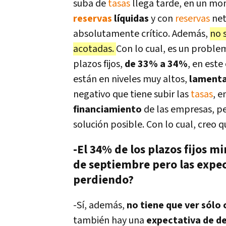
suba de
tasas
llega tarde, en un mo
reservas
líquidas
y con
reservas
net
absolutamente crítico. Además,
no 
acotadas
.
Con lo cual, es un problem
plazos fijos,
de 33% a 34%
, en este
están en niveles muy altos,
lamenta
negativo que tiene subir las
tasas
, e
financiamiento
de las empresas, per
solución posible. Con lo cual, creo q
-El 34% de los plazos fijos mi
de septiembre pero las expect
perdiendo?
-Sí, además,
no tiene que ver sólo 
también hay una
expectativa de d