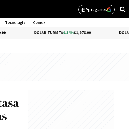
Agreganos
library_add
Tecnología
Comex
DÓLAR TURISTA
0.34%
$1,976.00
DÓLAR MEP
-0.54
tasa
as