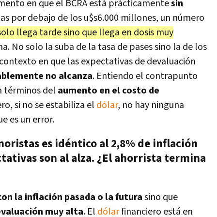
mento en que el BCRA está prácticamente
sin
as por debajo de los u$s6.000 millones, un número
solo
llega tarde sino que llega en dosis muy
a. No solo la suba de la tasa de pases sino la de los
 contexto en que las expectativas de devaluación
blemente no alcanza
. Entiendo el contrapunto
n términos del
aumento en el costo de
o, si no se estabiliza el
dólar
, no hay ninguna
ue es un error.
noristas es idéntico al 2,8% de inflación
ativas son al alza. ¿El ahorrista termina
con la inflación pasada o la futura
sino que
evaluación muy alta
. El
dólar
financiero está en