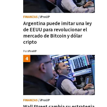
FINANZAS
/ iProUP
Argentina puede imitar una ley
de EEUU para revolucionar el
mercado de Bitcoin y dólar
cripto
Por
iProUP
FINANZAS
/ iProUP
Wall Street cambia su estrategia