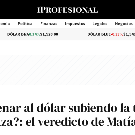
nomía
Política
Finanzas
Impuestos
Legales
Negocios
Management
BNA
0.34%
$1,520.00
DÓLAR BLUE
-0.33%
$1,540.00
enar al dólar subiendo la 
nza?: el veredicto de Matí