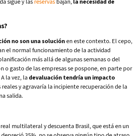
a sigue y las
reservas
bajan,
la necesidad de
as?
ión no son una solución
en este contexto. El cepo,
xian el normal funcionamiento de la actividad
planificación más allá de algunas semanas o del
ión o gasto de las empresas se pospone, en parte por
A la vez, la
devaluación tendría un impacto
s reales y agravaría la incipiente recuperación de la
na salida.
real multilateral y descuenta Brasil, que está en un
e depreció 35%, no se observa ningún tipo de atraso.