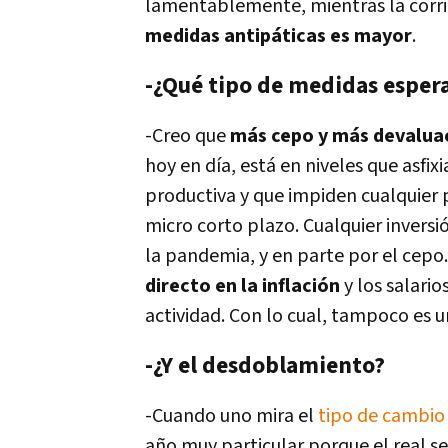
lamentablemente, mientras la corrid
medidas antipáticas es mayor
.
-¿Qué tipo de medidas esper
-Creo que
más cepo y más devaluac
hoy en día, está en niveles que asfi
productiva y que impiden cualquier 
micro corto plazo. Cualquier invers
la pandemia, y en parte por el cepo. 
directo en la inflación
y los salario
actividad. Con lo cual, tampoco es u
-¿Y el desdoblamiento?
-Cuando uno mira el
tipo de cambio
año muy particular porque el real s