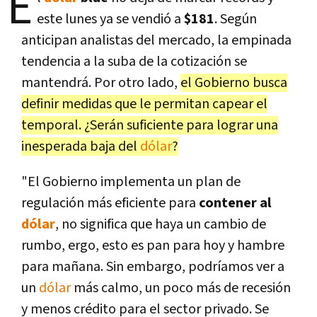
E
este lunes ya se vendió a
$181
. Según
anticipan analistas del mercado, la empinada
tendencia a la suba de la cotización se
mantendrá. Por otro lado,
el Gobierno busca
definir medidas que le permitan capear el
temporal. ¿Serán suficiente para lograr una
inesperada baja del
dólar
?
"El Gobierno implementa un plan de
regulación más eficiente para
contener al
dólar
, no significa que haya un cambio de
rumbo, ergo, esto es pan para hoy y hambre
para mañana. Sin embargo, podríamos ver a
un
dólar
más calmo, un poco más de recesión
y menos crédito para el sector privado. Se