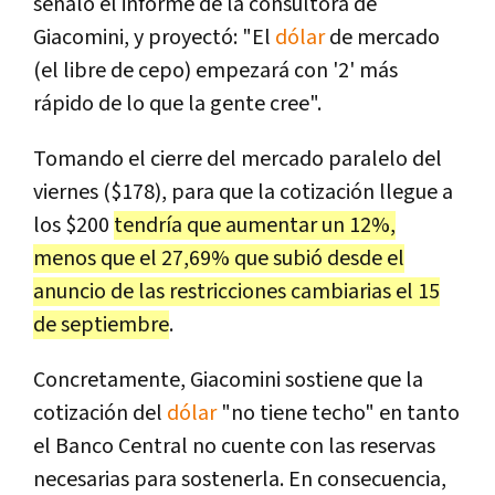
señaló el informe de la consultora de
Giacomini, y proyectó: "El
dólar
de mercado
(el libre de cepo) empezará con '2' más
rápido de lo que la gente cree".
Tomando el cierre del mercado paralelo del
viernes ($178), para que la cotización llegue a
los $200
tendría que aumentar un 12%,
menos que el 27,69% que subió desde el
anuncio de las restricciones cambiarias el 15
de septiembre
.
Concretamente, Giacomini sostiene que la
cotización del
dólar
"no tiene techo" en tanto
el Banco Central no cuente con las reservas
necesarias para sostenerla. En consecuencia,