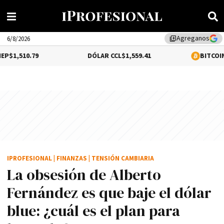
Agreganos
library_add
6/8/2026
DÓLAR CCL
$1,559.41
BITCOIN
-0.02%
$64,5
IPROFESIONAL
|
FINANZAS
|
TENSIÓN CAMBIARIA
La obsesión de Alberto
Fernández es que baje el dólar
blue: ¿cuál es el plan para