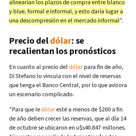
alinearían los plazos de compra entre blanco
y blue, formal e informal, y esto daría lugar a
una descompresión en el mercado informal
".
Precio del
dólar
: se
recalientan los pronósticos
En cuanto al precio del
dólar
para fin de año,
Di Stefano lo vincula con el nivel de reservas
que tenga el Banco Central, por lo que avizora
un escenario complicado.
"Para que le
dólar
esté a menos de $200 a fin
de año deben crecer las reservas, que al día 14
de octubre se ubicaron en u$s40.847 millones.