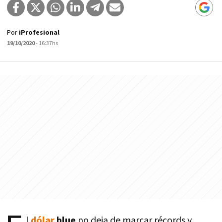
Por
iProfesional
19/10/2020
- 16:37hs
l
dólar
blue
no deja de marcar récords y