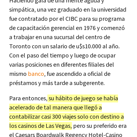
Haciendo gala de una mente aguda y
simpática, una vez graduado en la universidad
fue contratado por el CIBC para su programa
de capacitación gerencial en 1976 y comenzó
a trabajar en una sucursal del centro de
Toronto con un salario de u$s10.000 al año.
Con el paso del tiempo y luego de ocupar
varias posiciones en diferentes filiales del
mismo
banco
, fue ascendido a oficial de
préstamos y más tarde a subgerente.
Para entonces,
su hábito de juego se había
acelerado de tal manera que llegó a
contabilizar casi 300 viajes solo con destino a
los casinos de Las Vegas,
pero su preferido era
el Caesars Boardwalk Regency Hotel-Casino