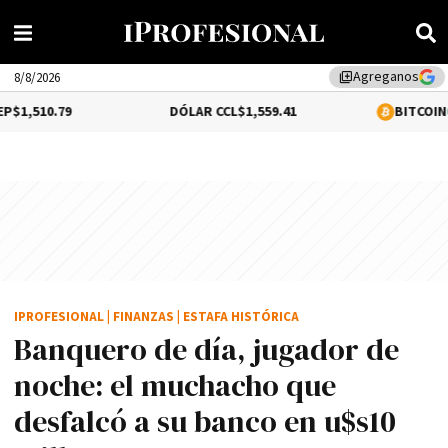
Agreganos
library_add
8/8/2026
DÓLAR CCL
$1,559.41
BITCOIN
0.16%
$64,646
IPROFESIONAL
|
FINANZAS
|
ESTAFA HISTÓRICA
Banquero de día, jugador de
noche: el muchacho que
desfalcó a su banco en u$s10