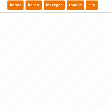
bonos
banco
las vegas
fondos
city