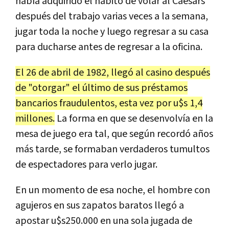
había adquirido el hábito de volar al Caesars
después del trabajo varias veces a la semana,
jugar toda la noche y luego regresar a su casa
para ducharse antes de regresar a la oficina.
El 26 de abril de 1982, llegó al casino después
de "otorgar" el último de sus préstamos
bancarios fraudulentos, esta vez por u$s 1,4
millones.
La forma en que se desenvolvía en la
mesa de juego era tal, que según recordó años
más tarde, se formaban verdaderos tumultos
de espectadores para verlo jugar.
En un momento de esa noche, el hombre con
agujeros en sus zapatos baratos llegó a
apostar u$s250.000 en una sola jugada de