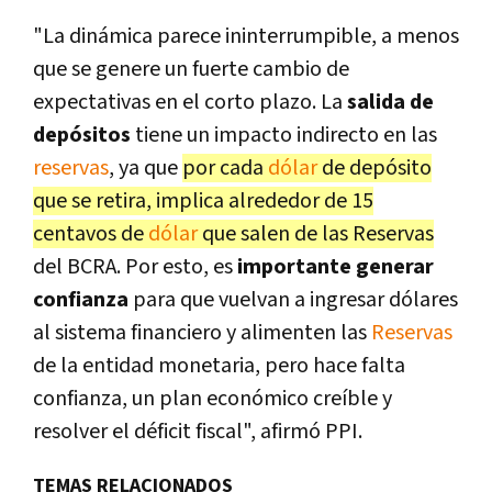
"La dinámica parece ininterrumpible, a menos
que se genere un fuerte cambio de
expectativas en el corto plazo. La
salida de
depósitos
tiene un impacto indirecto en las
reservas
, ya que
por cada
dólar
de depósito
que se retira, implica alrededor de 15
centavos de
dólar
que salen de las Reservas
del BCRA. Por esto, es
importante generar
confianza
para que vuelvan a ingresar dólares
al sistema financiero y alimenten las
Reservas
de la entidad monetaria, pero hace falta
confianza, un plan económico creíble y
resolver el déficit fiscal", afirmó PPI.
TEMAS RELACIONADOS