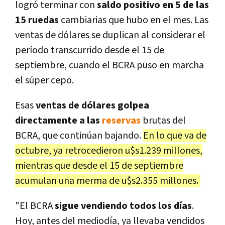
logró terminar con
saldo positivo en 5 de las
15 ruedas
cambiarias que hubo en el mes. Las
ventas de dólares se duplican al considerar el
período transcurrido desde el 15 de
septiembre, cuando el BCRA puso en marcha
el súper cepo.
Esas
ventas de dólares golpea
directamente a las
reservas
brutas del
BCRA, que continúan bajando.
En lo que va de
octubre, ya
retrocedieron u$s1.239 millones,
mientras que desde el 15 de septiembre
acumulan una merma de u$s2.355 millones.
"El BCRA
sigue vendiendo todos los días
.
Hoy, antes del mediodía, ya llevaba vendidos