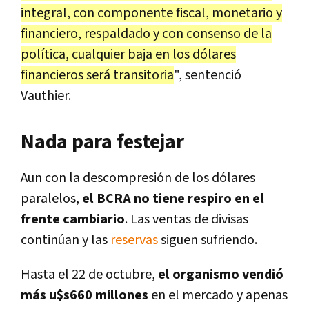
integral, con componente fiscal, monetario y
financiero, respaldado y con consenso de la
política, cualquier baja en los dólares
financieros será transitoria
", sentenció
Vauthier.
Nada para festejar
Aun con la descompresión de los dólares
paralelos,
el BCRA no tiene respiro en el
frente cambiario
. Las ventas de divisas
continúan y las
reservas
siguen sufriendo.
Hasta el 22 de octubre,
el organismo vendió
más u$s660 millones
en el mercado y apenas