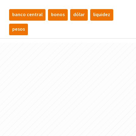
banco central
bonos
dólar
liquidez
pesos