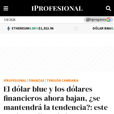
Agreganos
library_add
7/8/2026
REUM
0.86%
$1,913.96
DÓLAR BNA
0.34%
$1,520.00
IPROFESIONAL
|
FINANZAS
|
TENSIÓN CAMBIARIA
El dólar blue y los dólares
financieros ahora bajan, ¿se
mantendrá la tendencia?: este