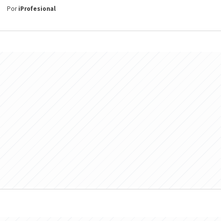
Por
iProfesional