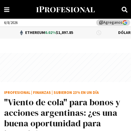
Agreganos
library_add
6/8/2026
ETHEREUM
0.02%
$1,897.85
DÓLAR BNA
0.34%
$1,
IPROFESIONAL
|
FINANZAS
|
SUBIERON 23% EN UN DÍA
"Viento de cola" para bonos y
acciones argentinas: ¿es una
buena oportunidad para