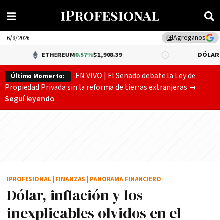
Agreganos
library_add
6/8/2026
ETHEREUM
0.57%
$1,908.39
DÓLAR BNA
$1,520.0
EN VIVO | El Senado debate la Ley de
Último Momento:
Gobierno
Propiedad Privada sin la reforma de tierras extranjeras
→
Seguí leyendo
IPROFESIONAL
|
FINANZAS
|
PANORAMA FINANCIERO
Dólar, inflación y los
inexplicables olvidos en el