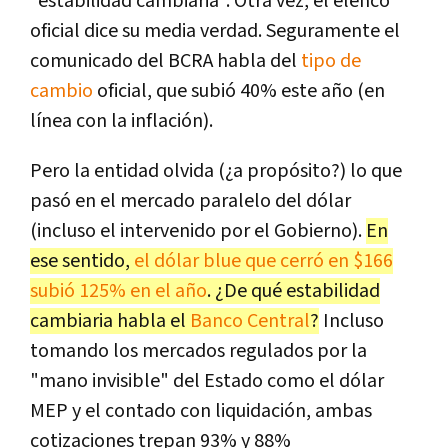
"estabilidad cambiaria". Otra vez, el elenco
oficial dice su media verdad. Seguramente el
comunicado del BCRA habla del
tipo de
cambio
oficial, que subió 40% este año (en
línea con la inflación).
Pero la entidad olvida (¿a propósito?) lo que
pasó en el mercado paralelo del dólar
(incluso el intervenido por el Gobierno).
En
ese sentido,
el dólar blue que cerró en $166
subió 125% en el año
. ¿De qué estabilidad
cambiaria habla el
Banco Central
?
Incluso
tomando los mercados regulados por la
"mano invisible" del Estado como el dólar
MEP y el contado con liquidación, ambas
cotizaciones trepan 93% y 88%