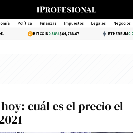
nomía
Política
Finanzas
Impuestos
Legales
Negocios
Management
BITCOIN
0.38%
$64,788.67
ETHEREUM
0.76%
$1,912.00
hoy: cuál es el precio el
 2021