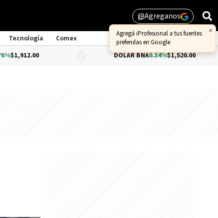
Agreganos
library_add
Tecnología
Comex
DÓLAR BNA
0.34%
$1,520.00
DÓL