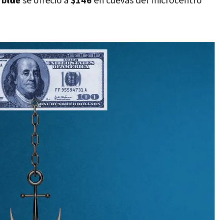
blue
se ofreció a
$146
en cuevas del microcentro