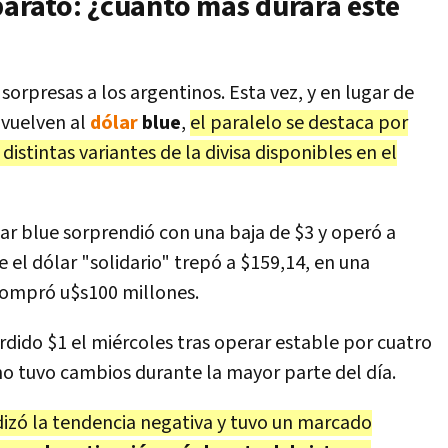
arato: ¿cuánto más durará este
orpresas a los argentinos. Esta vez, y en lugar de
nvuelven al
dólar
blue
,
el paralelo se destaca por
distintas variantes de la divisa disponibles en el
lar blue sorprendió con una baja de $3 y operó a
e el dólar "solidario" trepó a $159,14, en una
ompró u$s100 millones.
dido $1 el miércoles tras operar estable por cuatro
 no tuvo cambios durante la mayor parte del día.
dizó la tendencia negativa y tuvo un marcado