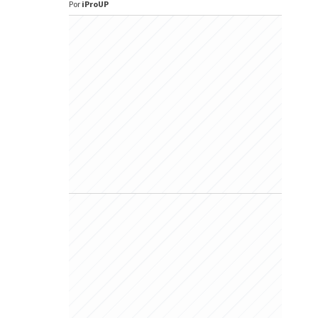
Por
iProUP