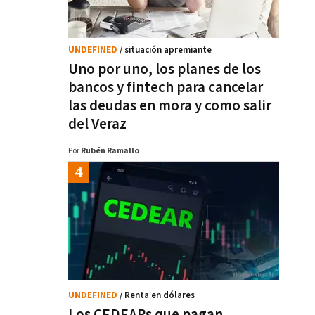
UNDEFINED
/ situación apremiante
Uno por uno, los planes de los
bancos y fintech para cancelar
las deudas en mora y como salir
del Veraz
Por
Rubén Ramallo
UNDEFINED
/ Renta en dólares
Los CEDEARs que pagan