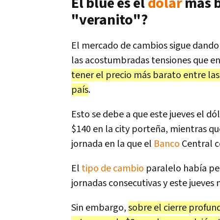
El blue es el
dólar
más b
"veranito"?
El mercado de cambios sigue dando s
las acostumbradas tensiones que e
tener el precio más barato entre las 
país
.
Esto se debe a que este jueves el dó
$140 en la city porteña, mientras qu
jornada en la que el
Banco
Central c
El
tipo de cambio
paralelo había per
jornadas consecutivas y este jueves
Sin embargo,
sobre el cierre profun