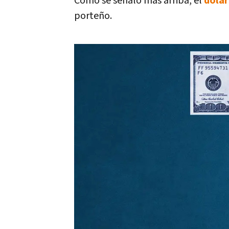
Como se señaló más arriba, el
dólar
porteño.