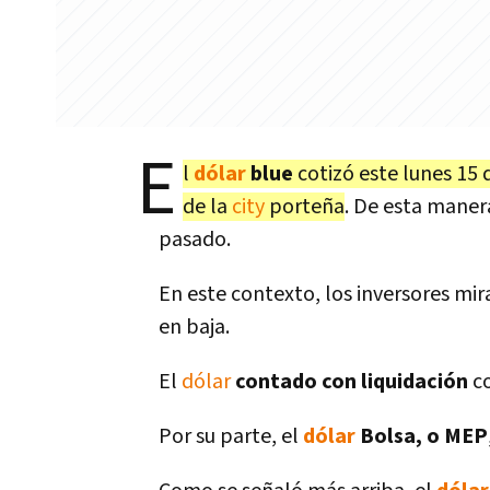
E
l
dólar
blue
cotizó este lunes 15
de la
city
porteña
. De esta manera
pasado.
En este contexto, los inversores mir
en baja.
El
dólar
contado con liquidación
c
Por su parte, el
dólar
Bolsa, o MEP