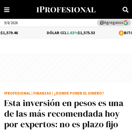
Agreganos
library_add
9/8/2026
DÓLAR CCL
1.02%
$1,575.53
BITCOIN
0.15%
$64,
IPROFESIONAL
|
FINANZAS
|
¿DONDE PONER EL DINERO?
Esta inversión en pesos es una
de las más recomendada hoy
por expertos: no es plazo fijo