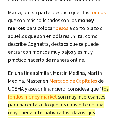
Marra, por su parte, destaca que "los
fondos
que son más solicitados son los
money
market
para colocar
pesos
a corto plazo o
aquellos que son en dólares". Y, tal como
describe Cognetta, destaca que se puede
entrar con montos muy bajos y es muy
práctico hacerlo de manera online.
En una línea similar, Martín Medina, Martín
Medina, Master en
Mercado de Capitales
de
UCEMA y asesor financiero, considesa que "
los
fondos
money market
son muy interesantes
para hacer tasa, lo que los convierte en una
muy buena alternativa a los plazos fijos