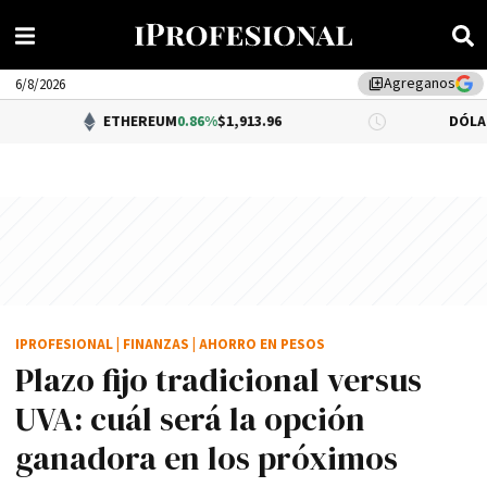
Agreganos
library_add
6/8/2026
ETHEREUM
0.86%
$1,913.96
DÓLAR BNA
0.34%
$1
IPROFESIONAL
|
FINANZAS
|
AHORRO EN PESOS
Plazo fijo tradicional versus
UVA: cuál será la opción
ganadora en los próximos