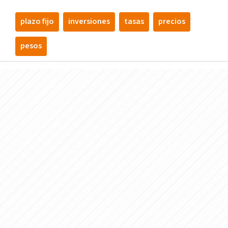
plazo fijo
inversiones
tasas
precios
pesos