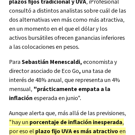
plazos fijos tradicional y UVA
, iProfesional
consultó a distintos analistas sobre cuál de las
dos alternativas ven más como más atractiva,
en un momento en el que el dólar y los
activos bursátiles ofrecen ganancias inferiores
a las colocaciones en pesos.
Para
Sebastián Menescaldi,
economista y
director asociado de Eco Go
,
una tasa de
interés de 48% anual, que representa un 4%
mensual,
"prácticamente empata a la
inflación
esperada en junio".
Aunque alerta que, más allá de las previsiones,
"hay un
porcentaje de inflación inesperada
,
por eso el
plazo fijo UVA es más atractivo
en