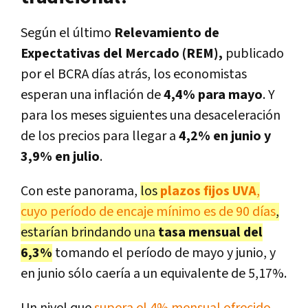
Según el último
Relevamiento de
Expectativas del Mercado (REM),
publicado
por el BCRA días atrás, los economistas
esperan una inflación de
4,4% para mayo
. Y
para los meses siguientes una desaceleración
de los precios para llegar a
4,2% en junio y
3,9% en julio
.
Con este panorama,
los
plazos fijos UVA
,
cuyo período de encaje mínimo es de 90 días
,
estarían brindando una
tasa mensual del
6,3%
tomando el período de mayo y junio, y
en junio sólo caería a un equivalente de 5,17%.