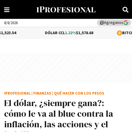
Agreganos
library_add
8/8/2026
DÓLAR CCL
1.22%
$1,578.68
BITCOIN
0.12%
$64
IPROFESIONAL
|
FINANZAS
|
QUÉ HACER CON LOS PESOS
El dólar, ¿siempre gana?:
cómo le va al blue contra la
inflación, las acciones y el