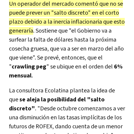
Un operador del mercado comentó que no se
puede prever un "salto discreto" en el corto
plazo debido a la inercia inflacionaria que esto
generaría
. Sostiene que "el Gobierno va a
surfear la falta de dólares hasta la próxima
cosecha gruesa, que va a ser en marzo del año
que viene". Se prevé, entonces, que el
"
crawling peg
" se ubique en el orden del
6%
mensual
.
La consultora Ecolatina plantea la idea de
que
se aleja la posibilidad del "salto
discreto"
. "Desde octubre comenzamos a ver
una disminución en las tasas implícitas de los
futuros de ROFEX, dando cuenta de un menor