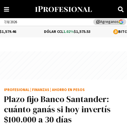
Agreganos
library_add
7/8/2026
DÓLAR CCL
1.02%
$1,575.53
BITCOIN
-0.31%
$64
IPROFESIONAL
|
FINANZAS
|
AHORRO EN PESOS
Plazo fijo Banco Santander:
cuánto ganás si hoy invertís
$100.000 a 30 días