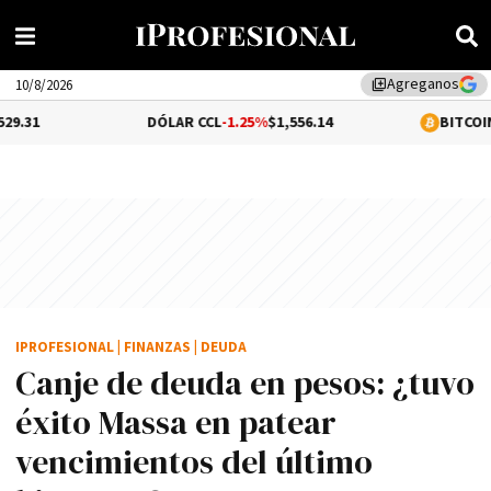
Agreganos
library_add
10/8/2026
DÓLAR CCL
-1.25%
$1,556.14
BITCOIN
-0.02%
$64,98
IPROFESIONAL
|
FINANZAS
|
DEUDA
Canje de deuda en pesos: ¿tuvo
éxito Massa en patear
vencimientos del último