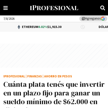
Agreganos
library_add
7/8/2026
ETHEREUM
0.82%
$1,915.30
DÓLAR BNA
$1,520.
IPROFESIONAL
|
FINANZAS
|
AHORRO EN PESOS
Cuánta plata tenés que invertir
en un plazo fijo para ganar un
sueldo mínimo de $62.000 en