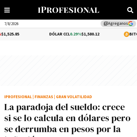
Agreganos
library_add
7/8/2026
DÓLAR CCL
0.29%
$1,580.12
BITCOIN
1.13%
$6
IPROFESIONAL
|
FINANZAS
|
GRAN VOLATILIDAD
La paradoja del sueldo: crece
si se lo calcula en dólares pero
se derrumba en pesos por la