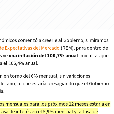
nómicos comenzó a creerle al Gobierno, si miramos
e Expectativas del Mercado
(REM), para dentro de
s ve
una inflación del 100,7% anua
l, mientras que
ta el 106,4% anual.
ven en torno del 6% mensual, sin variaciones
e del año, lo que estaría presagiando que el Gobierno
ia.
nos mensuales para los próximos 12 meses estaría en
asa de interés en el 5,9% mensual y la tasa de