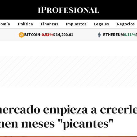
nomía
Política
Finanzas
Impuestos
Legales
Negocios
Management
BITCOIN
-0.53%
$64,200.01
ETHEREUM
0.11%
$1,899.56
 mercado empieza a creerle
enen meses "picantes"