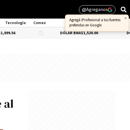
Agreganos
library_add
×
Agregá iProfesional a tus fuentes
Tecnología
Comex
preferidas en Google
DÓLAR BNA
$1,520.00
DÓLAR BLU
 al