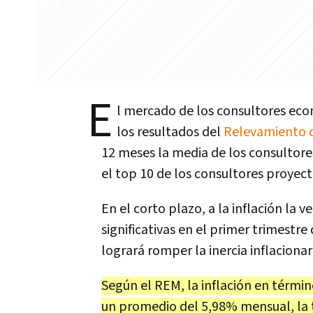
E
l mercado de los consultores eco
los resultados del
Relevamiento d
12 meses la media de los consultore
el top 10 de los consultores proyec
En el corto plazo, a la inflación la 
significativas en el primer trimestr
logrará romper la inercia inflacionar
Según el REM, la inflación en térmi
un promedio del 5,98% mensual, la t