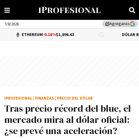
Agreganos
library_add
7/8/2026
ETHEREUM
-0.16%
$1,896.63
DÓLAR BNA
$1,520.00
IPROFESIONAL
|
FINANZAS
|
PRECIO DEL DÓLAR
Tras precio récord del blue, el
mercado mira al dólar oficial:
¿se prevé una aceleración?