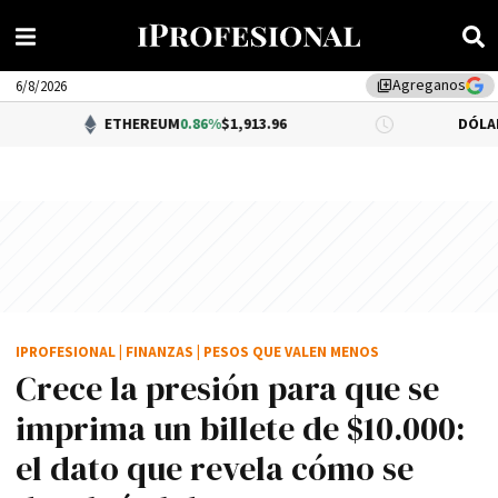
Agreganos
library_add
6/8/2026
ETHEREUM
0.86%
$1,913.96
DÓLAR BNA
0.34%
$
IPROFESIONAL
|
FINANZAS
|
PESOS QUE VALEN MENOS
Crece la presión para que se
imprima un billete de $10.000:
el dato que revela cómo se