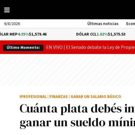
6/8/2026
Últimas noticias
Eco
.35%
$1,579.46
DÓLAR CCL
1.02%
$1,575.53
EN VIVO | El Senado debate la Ley de Propie
Último Momento:
IPROFESIONAL
|
FINANZAS
|
GANAR UN SALARIO BÁSICO
Cuánta plata debés inv
ganar un sueldo míni