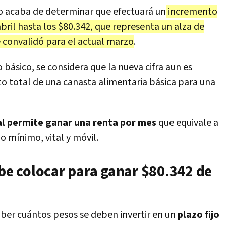
rio acaba de determinar que efectuará un
incremento
abril hasta los $80.342, que representa un alza de
e convalidó para el actual marzo
.
 básico, se considera que la nueva cifra aun es
sto total de una canasta alimentaria básica para una
nal permite ganar una renta por mes
que equivale a
o mínimo, vital y móvil.
ebe colocar para ganar
$80.342 de
ber cuántos pesos se deben invertir en un
plazo fijo