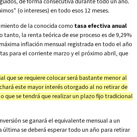
uidos, de forma consecutiva durante todo un año.
mínimos" (o intereses) en todo esos 12 meses.
dimiento de la conocida como
tasa efectiva anual
o tanto, la renta teórica de ese proceso es de 9,29%
 máxima inflación mensual registrada en todo el año
as para el corriente marzo y el próximo abril, que
icial que se requiere colocar será bastante menor al
chará este mayor interés otorgado al no retirar de
 que se tendrá que realizar un plazo fijo tradicional
nversión se ganará el equivalente mensual a un
a última se deberá esperar todo un año para retirar