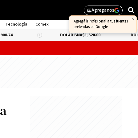
Agreganos
library_add
×
Agregá iProfesional a tus fuentes
Tecnología
Comex
preferidas en Google
DÓLAR BNA
$1,520.00
DÓLAR BLUE
-0
probar lo que queda de "propiedad privada" y evitar un dur
ra