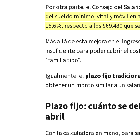
Por otra parte, el Consejo del Sala
del sueldo mínimo, vital y móvil en 
15,6%, respecto a los $69.480 que s
Más allá de esta mejora en el ingreso
insuficiente para poder cubrir el co
"familia tipo".
Igualmente, el
plazo fijo tradicio
obtener un monto similar a un salari
Plazo fijo: cuánto se d
abril
Con la calculadora en mano, para sa