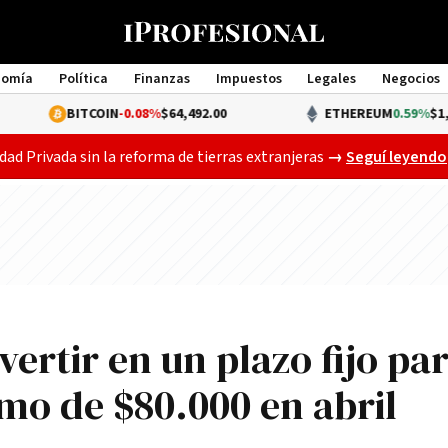
nomía
Política
Finanzas
Impuestos
Legales
Negocios
Management
BITCOIN
-0.08%
$64,492.00
ETHEREUM
0.59%
$1,908.74
Gobierno busca a
dad Privada sin la reforma de tierras extranjeras
→
Seguí leyendo
ertir en un plazo fijo pa
mo de $80.000 en abril