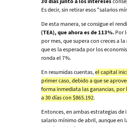
30 días junto a los intereses
conseg
Es decir, sin retirar esos "salarios 
De esta manera, se consigue el ren
(TEA), que ahora es de 113%.
Por l
por mes, que supera con creces a la
que es la esperada por los economist
ronda el 7%.
En resumidas cuentas,
el capital in
primer caso, debido a que se aprove
forma inmediata las ganancias, por lo
a 30 días con $865.192
.
Entonces, en ambas estrategias de i
salario mínimo de abril, aunque en l