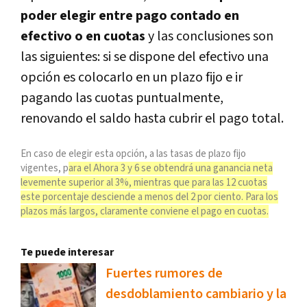
poder elegir entre pago contado en
efectivo o en cuotas
y las conclusiones son
las siguientes: si se dispone del efectivo una
opción es colocarlo en un plazo fijo e ir
pagando las cuotas puntualmente,
renovando el saldo hasta cubrir el pago total.
En caso de elegir esta opción, a las tasas de plazo fijo
vigentes, p
ara el Ahora 3 y 6 se obtendrá una ganancia neta
levemente superior al 3%, mientras que para las 12 cuotas
este porcentaje desciende a menos del 2 por ciento. Para los
plazos más largos, claramente conviene el pago en cuotas.
Te puede interesar
Fuertes rumores de
desdoblamiento cambiario y la