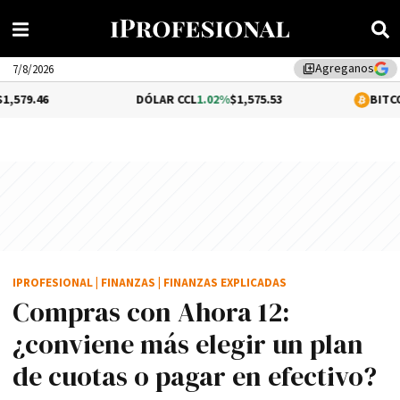
Agreganos
library_add
7/8/2026
DÓLAR CCL
1.02%
$1,575.53
BITCOIN
-0.42%
$64
IPROFESIONAL
|
FINANZAS
|
FINANZAS EXPLICADAS
Compras con Ahora 12:
¿conviene más elegir un plan
de cuotas o pagar en efectivo?