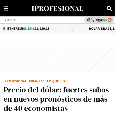
Agreganos
library_add
9/8/2026
EUM
1.53%
$1,929.13
DÓLAR BNA
$1,520.00
IPROFESIONAL
|
FINANZAS
|
LO QUE VIENE
Precio del dólar: fuertes subas
en nuevos pronósticos de más
de 40 economistas