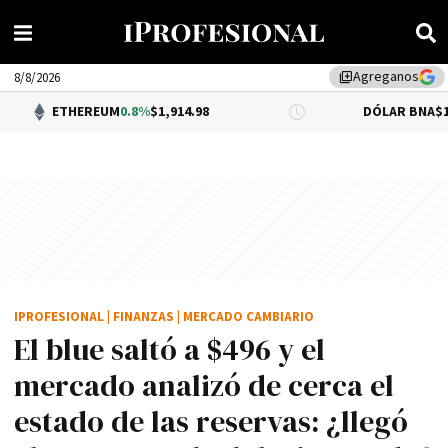
Agreganos
library_add
8/8/2026
REUM
0.8%
$1,914.98
DÓLAR BNA
$1,520.00
IPROFESIONAL
|
FINANZAS
|
MERCADO CAMBIARIO
El blue saltó a $496 y el
mercado analizó de cerca el
estado de las reservas: ¿llegó