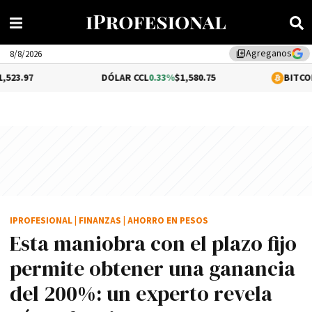
Agreganos
library_add
8/8/2026
DÓLAR CCL
0.33%
$1,580.75
BITCOIN
0.86%
$64,
IPROFESIONAL
|
FINANZAS
|
AHORRO EN PESOS
Esta maniobra con el plazo fijo
permite obtener una ganancia
del 200%: un experto revela