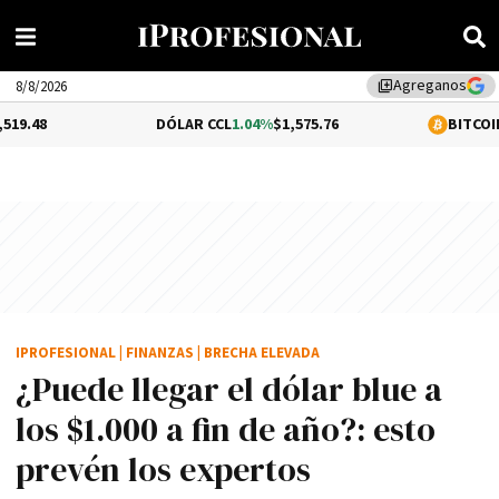
Agreganos
library_add
8/8/2026
DÓLAR CCL
1.04%
$1,575.76
BITCOIN
0.29%
$64,7
IPROFESIONAL
|
FINANZAS
|
BRECHA ELEVADA
¿Puede llegar el dólar blue a
los $1.000 a fin de año?: esto
prevén los expertos