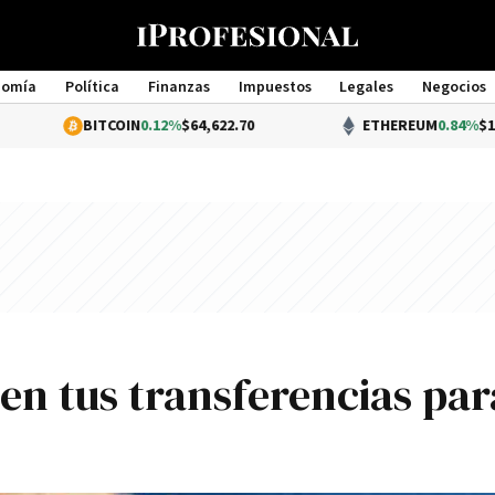
nomía
Política
Finanzas
Impuestos
Legales
Negocios
Management
ITCOIN
0.12%
$64,622.70
ETHEREUM
0.84%
$1,913.69
en tus transferencias par