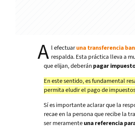
A
l efectuar
una transferencia ban
respalda. Esta práctica lleva a 
que elijan, deberán
pagar impuesto
En este sentido, es fundamental res
permita eludir el pago de impuestos 
Sí es importante aclarar que la re
recae en la persona que recibe la tr
ser meramente
una referencia para