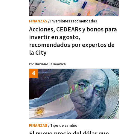
FINANZAS
/ Inversiones recomendadas
Acciones, CEDEARs y bonos para
invertir en agosto,
recomendados por expertos de
la City
Por
Mariano Jaimovich
FINANZAS
/ Tipo de cambio
El nuevo precio del dólar que