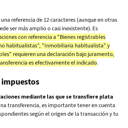
una referencia de 12 caracteres (aunque en otras
ede ser más amplio o casi inexistente). Es
aciones con referencia a "Bienes registrables
no habitualistas", "Inmobiliaria habitualista" y
bles" requieren una declaración bajo juramento,
ansferencia es efectivamente el indicado
.
 impuestos
aciones mediante las que se transfiere plata
una transferencia, es importante tener en cuenta
spondientes según el origen de la transacción y tu