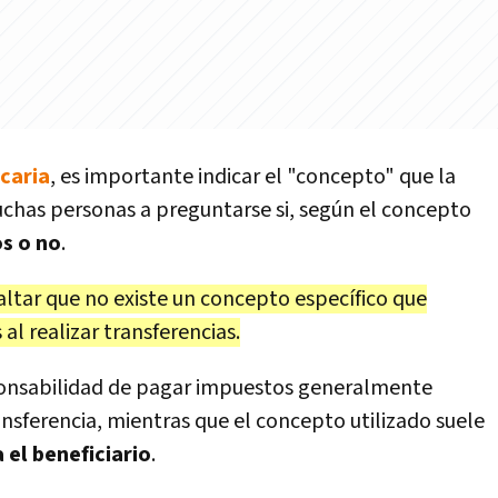
caria
, es importante indicar el "concepto" que la
muchas personas a preguntarse si, según el concepto
s o no
.
altar que no existe un concepto específico que
al realizar transferencias.
sponsabilidad de pagar impuestos generalmente
ansferencia, mientras que el concepto utilizado suele
 el beneficiario
.