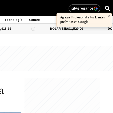
Agreganos
library_add
Tecnología
Comex
DÓLAR BNA
$1,520.00
DÓLAR BLUE
-0.6
a