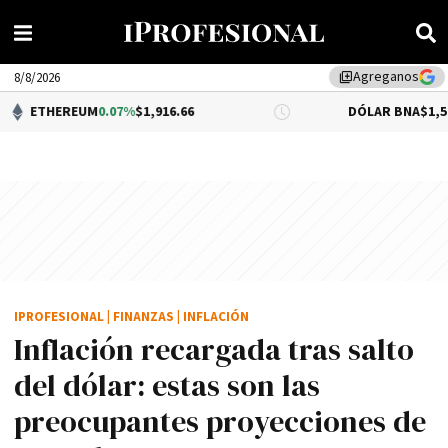
Agreganos
library_add
8/8/2026
UM
0.07%
$1,916.66
DÓLAR BNA
$1,520.00
IPROFESIONAL
|
FINANZAS
|
INFLACIÓN
Inflación recargada tras salto
del dólar: estas son las
preocupantes proyecciones de