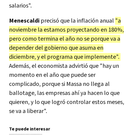
salarios".
Menescaldi
precisó que la inflación anual
"a
noviembre la estamos proyectando en
180%,
pero como termina el año no se porque va a
depender del gobierno que asuma en
diciembre, y el programa que implemente".
Además, el economista advirtió que "hay un
momento en el año que puede ser
complicado, porque si Massa no llega al
ballotage, las empresas ahí ya hacen lo que
quieren, y lo que logró controlar estos meses,
se va a liberar".
Te puede interesar