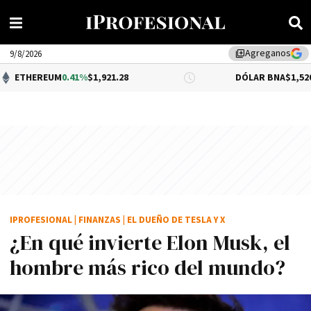
Agreganos
library_add
9/8/2026
M
0.41%
$1,921.28
DÓLAR BNA
$1,520.00
IPROFESIONAL
|
FINANZAS
|
EL DUEÑO DE TESLA Y X
¿En qué invierte Elon Musk, el
hombre más rico del mundo?