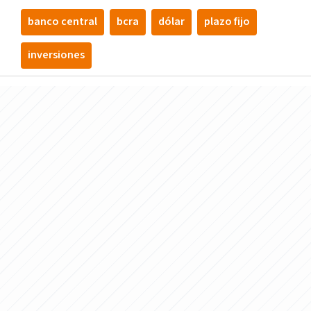
banco central
bcra
dólar
plazo fijo
inversiones